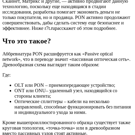
Скайнет, Матрикс и другие, — активно продвигают данную
технологию, поскольку еще находящаяся в стадии
исследования, разработка помогает экономить деньги не
только покупателя, но и продавца. PON активно продолжают
совершенствовать, дабы сделать систему еще безопаснее и
эффективнее. Ниже r7t.ruрасскажет об этом подробнее.
Что это такое?
Аббревиатура PON расшифруется как «Passive optical
network», что в переводе значит «пассивная оптическая сеть».
Древообразная схема выглядит таким образом:
Где:
OLT или PON – приемопередающее устройство;
ONT или ONU– удаленный узел, находящийся со
стороны клиента;
Оптические сплиттеры – кабели на несколько
направлений, способные функционировать без питания
и индивидуального ухода за ними.
Кроме вышепроиллюстированного образца существует также
круговая топология, «точка-точка» или в древообразном
вместо пассивных узлов стоят активные.