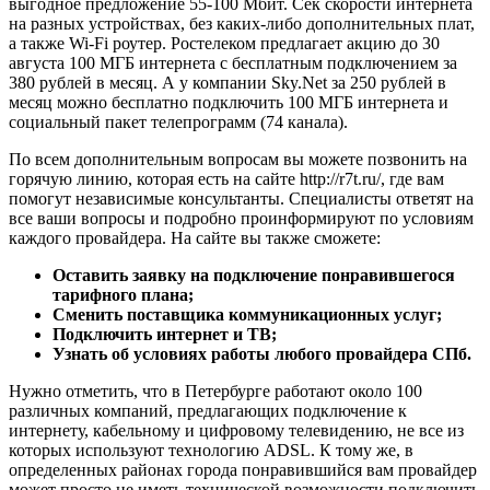
выгодное предложение 55-100 Мбит. Сек скорости интернета
на разных устройствах, без каких-либо дополнительных плат,
а также Wi-Fi роутер. Ростелеком предлагает акцию до 30
августа 100 МГБ интернета с бесплатным подключением за
380 рублей в месяц. А у компании Sky.Net за 250 рублей в
месяц можно бесплатно подключить 100 МГБ интернета и
социальный пакет телепрограмм (74 канала).
По всем дополнительным вопросам вы можете позвонить на
горячую линию, которая есть на сайте http://r7t.ru/, где вам
помогут независимые консультанты. Специалисты ответят на
все ваши вопросы и подробно проинформируют по условиям
каждого провайдера. На сайте вы также сможете:
Оставить заявку на подключение понравившегося
тарифного плана;
Сменить поставщика коммуникационных услуг
;
Подключить интернет и ТВ
;
Узнать об условиях работы любого провайдера СПб.
Нужно отметить, что в Петербурге работают около 100
различных компаний, предлагающих подключение к
интернету, кабельному и цифровому телевидению, не все из
которых используют технологию ADSL. К тому же, в
определенных районах города понравившийся вам провайдер
может просто не иметь технической возможности подключить