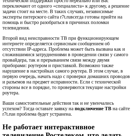
технической поддержки просто нереально или Вас
переключают от одного «специалиста» к другому, а решение
задачи стоит на месте. В таких случаях, независимые
эксперты питерского сайта r7t.ruвсегда готовы прийти на
помощь и быстро разобраться в причинах поломки
телевидения.
Второй вид неисправности ТВ при функционирующем
интернете определяется сервисным сообщением об
отсутствии IP-адреса. Проблема может быть вызвана как и
сложившимися затруднениями в проведении связи у самого
провайдера, так и прерыванием связи между двумя
приборами: роутером и приставкой. Возможно также
нарушение в настройках самого роутера. В этом случае, в
первую очередь, начать надо с проверки домашних проводов
и разъемов на предмет исправности. Если с технической
стороны все в порядке, то проверяются текущие настройки
роутера.
Ваши самостоятельные действия так и не увенчались
успехом? Тогда оставьте заявку на
подключение ТВ
на сайте
r7t.ruи проблема будет устранена.
Не работает интерактивное
телевидение Ростелеком, что делать