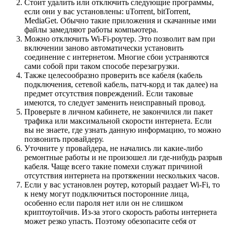
Стоит удалить или отключить следующие программы,
если они у вас установлены: uTorrent, bitTorrent,
MediaGet. Обычно такие приложения и скачанные ими
файлы замедляют работы компьютера.
Можно отключить Wi-Fi-роутер. Это позволит вам при
включении заново автоматически установить
соединение с интернетом. Многие сбои устраняются
сами собой при таком способе перезагрузки.
Также целесообразно проверить все кабеля (кабель
подключения, сетевой кабель, патч-корд и так далее) на
предмет отсутствия повреждений. Если таковые
имеются, то следует заменить неисправный провод.
Проверьте в личном кабинете, не закончился ли пакет
трафика или максимальной скорости интернета. Если
вы не знаете, где узнать данную информацию, то можно
позвонить провайдеру.
Уточните у провайдера, не начались ли какие-либо
ремонтные работы и не произошел ли где-нибудь разрыв
кабеля. Чаще всего такие помехи служат причиной
отсутствия интернета на протяжении нескольких часов.
Если у вас установлен роутер, который раздает Wi-Fi, то
к нему могут подключиться посторонние лица,
особенно если пароля нет или он не слишком
криптоутойчив. Из-за этого скорость работы интернета
может резко упасть. Поэтому обезопасите себя от