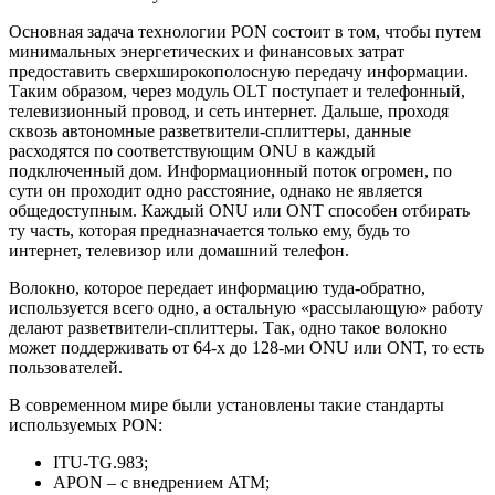
Основная задача технологии PON состоит в том, чтобы путем
минимальных энергетических и финансовых затрат
предоставить сверхширокополосную передачу информации.
Таким образом, через модуль OLT поступает и телефонный,
телевизионный провод, и сеть интернет. Дальше, проходя
сквозь автономные разветвители-сплиттеры, данные
расходятся по соответствующим ONU в каждый
подключенный дом. Информационный поток огромен, по
сути он проходит одно расстояние, однако не является
общедоступным. Каждый ONU или ONT способен отбирать
ту часть, которая предназначается только ему, будь то
интернет, телевизор или домашний телефон.
Волокно, которое передает информацию туда-обратно,
используется всего одно, а остальную «рассылающую» работу
делают разветвители-сплиттеры. Так, одно такое волокно
может поддерживать от 64-х до 128-ми ONU или ONT, то есть
пользователей.
В современном мире были установлены такие стандарты
используемых PON:
ITU-TG.983;
APON – с внедрением ATM;