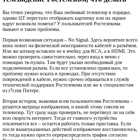
Вы точно уверены, что Ваш любимый телевизор в порядке,
однако ЦТ перестало отображать картинку или на экране
вдруг возникли помехи? У пользователей Ростелекома
бывают и такие проблемы.
Первая возможная ситуация – No Signal. Здесь вероятнее всего
вина лежит на физической неисправности кабелей и разъёмов.
Или же штекер вставлен не в ячейку для RCA, а в HDMI. Это
можно проверить самостоятельно, через вход в меню с
помощью тв-пульта. Там будет указан необходимый для
подключения разъем. Если все установлено правильно, то
проблему нужно искать в проводах. При отсутствии
повреждений в кабеле, нужно срочно обращаться в службу
технической поддержки Ростелекома или же к специалистам
из r7t.ruв Питере.
Вторая история, знакомая всем пользователям Ростелекома –
рушится матрица изображения, и виной этому совсем не
телевизор. Тут сразу надо проверить, не перетянул ли на себя
всю скорость интернет. Тогда от главного устройства
отключается все – остается работать только приставка. Если
после вышеуказанных действий изображение восстановилось,
то тогда нужно просто перераспределить трафик согласно