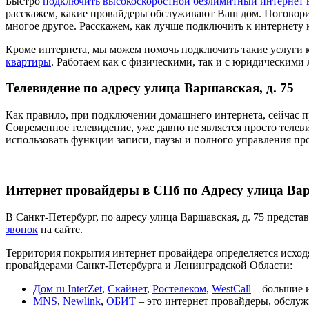
Быстро
подключить высокоскоростной безлимитный интернет 
расскажем, какие провайдеры обслуживают Ваш дом. Поговори
многое другое. Расскажем, как лучше подключить к интернету 
Кроме интернета, мы можем помочь подключить такие услуги 
квартиры
. Работаем как с физическими, так и с юридическими
Телевидение по адресу улица Варшавская, д. 75
Как правило, при подключении домашнего интернета, сейчас п
Современное телевидение, уже давно не является просто телев
использовать функции записи, паузы и полного управления пр
Интернет провайдеры в СПб по Адресу улица Вар
В Санкт-Петербург, по адресу улица Варшавская, д. 75 предст
звонок
на сайте.
Территория покрытия интернет провайдера определяется исходя
провайдерами Санкт-Петербурга и Ленинградской Области:
Дом ru InterZet
,
Скайнет
,
Ростелеком
,
WestCall
– большие и
MNS
,
Newlink
,
ОБИТ
– это интернет провайдеры, обслуж