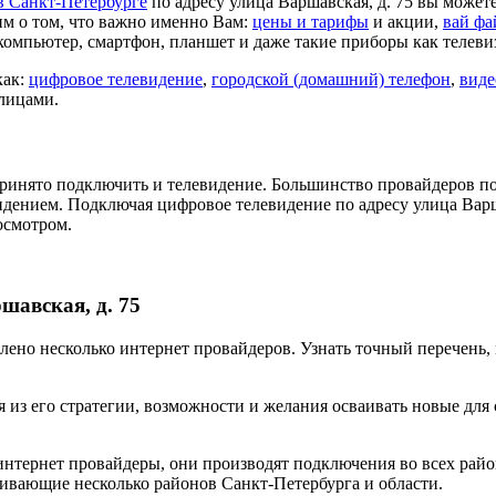
в Санкт-Петербурге
по адресу улица Варшавская, д. 75 вы может
м о том, что важно именно Вам:
цены и тарифы
и акции,
вай фа
компьютер, смартфон, планшет и даже такие приборы как телеви
как:
цифровое телевидение
,
городской (домашний) телефон
,
виде
 лицами.
ринято подключить и телевидение. Большинство провайдеров по
идением. Подключая цифровое телевидение по адресу улица Варш
осмотром.
шавская, д. 75
авлено несколько интернет провайдеров. Узнать точный перечень
 из его стратегии, возможности и желания осваивать новые для
нтернет провайдеры, они производят подключения во всех райо
ивающие несколько районов Санкт-Петербурга и области.