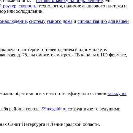
е, нажав кнопку –
оставить заявку на подключение
. Мы
й роутер
,
скорость
, технология, наличие авансового платежа и
зор или холодильник.
онаблюдение
,
систему умного дома
и
сигнализацию для вашей
дключают интернет с телевидением в одном пакете.
авская, д. 75, вы сможете смотреть ТВ каналы в HD формате,
, можно обратившись к нам по телефону или оставив
заявку на
 себя районы города.
99megabit.ru
сотрудничает с ведущими
нах Санкт-Петербурга и Ленинградской области.