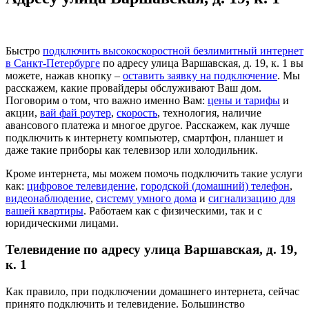
Быстро
подключить высокоскоростной безлимитный интернет
в Санкт-Петербурге
по адресу улица Варшавская, д. 19, к. 1 вы
можете, нажав кнопку –
оставить заявку на подключение
. Мы
расскажем, какие провайдеры обслуживают Ваш дом.
Поговорим о том, что важно именно Вам:
цены и тарифы
и
акции,
вай фай роутер
,
скорость
, технология, наличие
авансового платежа и многое другое. Расскажем, как лучше
подключить к интернету компьютер, смартфон, планшет и
даже такие приборы как телевизор или холодильник.
Кроме интернета, мы можем помочь подключить такие услуги
как:
цифровое телевидение
,
городской (домашний) телефон
,
видеонаблюдение
,
систему умного дома
и
сигнализацию для
вашей квартиры
. Работаем как с физическими, так и с
юридическими лицами.
Телевидение по адресу улица Варшавская, д. 19,
к. 1
Как правило, при подключении домашнего интернета, сейчас
принято подключить и телевидение. Большинство