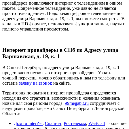
провайдеров подключают интернет с телевидением в одном
пакете. Современное телевидение, уже давно не является
просто телевидением. Подключая цифровое телевидение по
адресу улица Варшавская, д. 19, к. 1, вы сможете смотреть ТВ
каналы в HD формате, использовать функции записи, паузы и
полного управления просмотром.
Интернет провайдеры в СПб по Адресу улица
Варшавская, д. 19, к. 1
В Санкт-Петербург, по адресу улица Варшавская, д. 19, к. 1
представлено несколько интернет провайдеров. Узнать
точный перечень, можно обратившись к нам по телефону или
оставив
заявку на звонок
на сайте.
Территория покрытия интернет провайдера определяется
исходя из его стратегии, возможности и желания осваивать
новые для себя районы города.
99megabit.ru
сотрудничает с
ведущими провайдерами Санкт-Петербурга и Ленинградской
Области:
Дом ru InterZet
,
Скайнет
,
Ростелеком
,
WestCall
– большие
интернет провайдеры, они производят подключения во