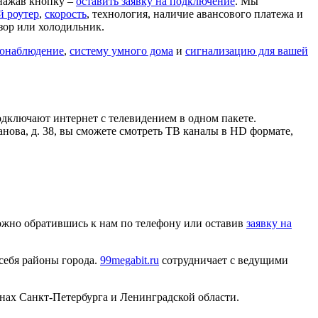
 нажав кнопку –
оставить заявку на подключение
. Мы
й роутер
,
скорость
, технология, наличие авансового платежа и
зор или холодильник.
онаблюдение
,
систему умного дома
и
сигнализацию для вашей
дключают интернет с телевидением в одном пакете.
нова, д. 38, вы сможете смотреть ТВ каналы в HD формате,
можно обратившись к нам по телефону или оставив
заявку на
 себя районы города.
99megabit.ru
сотрудничает с ведущими
нах Санкт-Петербурга и Ленинградской области.