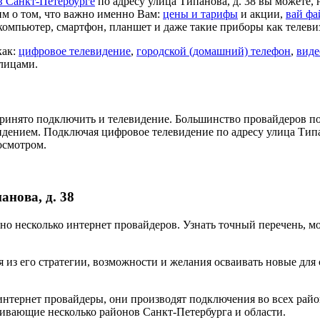
в Санкт-Петербурге
по адресу улица Типанова, д. 38 вы можете,
м о том, что важно именно Вам:
цены и тарифы
и акции,
вай фа
компьютер, смартфон, планшет и даже такие приборы как телеви
как:
цифровое телевидение
,
городской (домашний) телефон
,
виде
 лицами.
ринято подключить и телевидение. Большинство провайдеров по
идением. Подключая цифровое телевидение по адресу улица Типа
осмотром.
нова, д. 38
лено несколько интернет провайдеров. Узнать точный перечень, 
 из его стратегии, возможности и желания осваивать новые для
нтернет провайдеры, они производят подключения во всех райо
ивающие несколько районов Санкт-Петербурга и области.