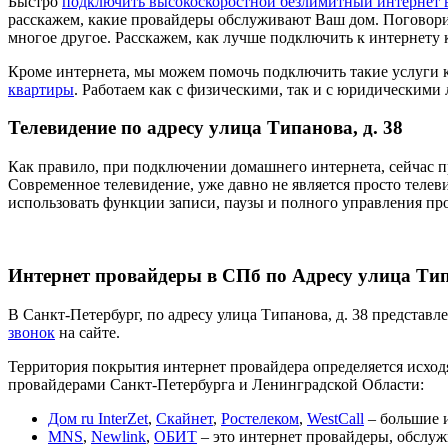
Быстро
подключить высокоскоростной безлимитный интернет 
расскажем, какие провайдеры обслуживают Ваш дом. Поговори
многое другое. Расскажем, как лучше подключить к интернету 
Кроме интернета, мы можем помочь подключить такие услуги 
квартиры
. Работаем как с физическими, так и с юридическими
Телевидение по адресу улица Типанова, д. 38
Как правило, при подключении домашнего интернета, сейчас п
Современное телевидение, уже давно не является просто телев
использовать функции записи, паузы и полного управления пр
Интернет провайдеры в СПб по Адресу улица Типа
В Санкт-Петербург, по адресу улица Типанова, д. 38 представ
звонок
на сайте.
Территория покрытия интернет провайдера определяется исходя
провайдерами Санкт-Петербурга и Ленинградской Области:
Дом ru InterZet
,
Скайнет
,
Ростелеком
,
WestCall
– большие и
MNS
,
Newlink
,
ОБИТ
– это интернет провайдеры, обслуж