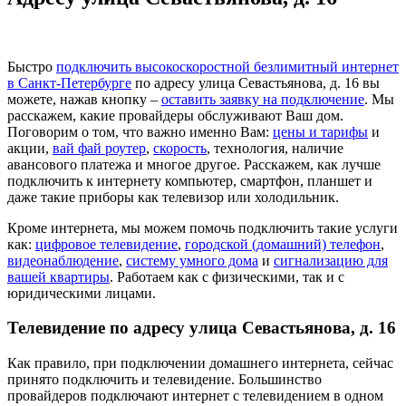
Быстро
подключить высокоскоростной безлимитный интернет
в Санкт-Петербурге
по адресу улица Севастьянова, д. 16 вы
можете, нажав кнопку –
оставить заявку на подключение
. Мы
расскажем, какие провайдеры обслуживают Ваш дом.
Поговорим о том, что важно именно Вам:
цены и тарифы
и
акции,
вай фай роутер
,
скорость
, технология, наличие
авансового платежа и многое другое. Расскажем, как лучше
подключить к интернету компьютер, смартфон, планшет и
даже такие приборы как телевизор или холодильник.
Кроме интернета, мы можем помочь подключить такие услуги
как:
цифровое телевидение
,
городской (домашний) телефон
,
видеонаблюдение
,
систему умного дома
и
сигнализацию для
вашей квартиры
. Работаем как с физическими, так и с
юридическими лицами.
Телевидение по адресу улица Севастьянова, д. 16
Как правило, при подключении домашнего интернета, сейчас
принято подключить и телевидение. Большинство
провайдеров подключают интернет с телевидением в одном