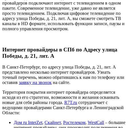
провайдеров подключают интернет с телевидением в одном
пакете. Современное телевидение, уже давно не является
просто телевидением. Подключая цифровое телевидение по
адресу улица Победы, д. 21, лит. А, вы сможете смотреть ТВ
каналы в HD формате, использовать функции записи, паузы и
полного управления просмотром.
Интернет провайдеры в СПб по Адресу улица
Победы, д. 21, лит. А
В Санкт-Петербург, по адресу улица Победы, д. 21, лит. А
представлено несколько интернет провайдеров. Узнать
точный перечень, можно обратившись к нам по телефону или
оставив
заявку на звонок
на сайте.
Территория покрытия интернет провайдера определяется
исходя из его стратегии, возможности и желания осваивать
новые для себя районы города.
R7T.ru
сотрудничает с
ведущими провайдерами Санкт-Петербурга и Ленинградской
Области:
Дом ru InterZet
,
Скайнет
,
Ростелеком
,
WestCall
– большие
интернет провайдеры, они производят подключения во