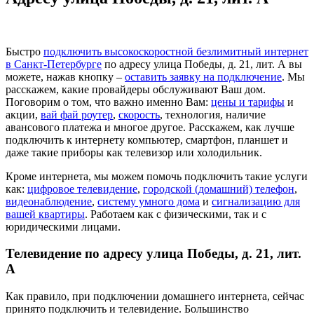
Быстро
подключить высокоскоростной безлимитный интернет
в Санкт-Петербурге
по адресу улица Победы, д. 21, лит. А вы
можете, нажав кнопку –
оставить заявку на подключение
. Мы
расскажем, какие провайдеры обслуживают Ваш дом.
Поговорим о том, что важно именно Вам:
цены и тарифы
и
акции,
вай фай роутер
,
скорость
, технология, наличие
авансового платежа и многое другое. Расскажем, как лучше
подключить к интернету компьютер, смартфон, планшет и
даже такие приборы как телевизор или холодильник.
Кроме интернета, мы можем помочь подключить такие услуги
как:
цифровое телевидение
,
городской (домашний) телефон
,
видеонаблюдение
,
систему умного дома
и
сигнализацию для
вашей квартиры
. Работаем как с физическими, так и с
юридическими лицами.
Телевидение по адресу улица Победы, д. 21, лит.
А
Как правило, при подключении домашнего интернета, сейчас
принято подключить и телевидение. Большинство