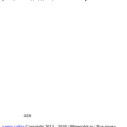
OiYM
карта сайта
Copyright 2013 - 2019 | 99megabit.ru | Все права