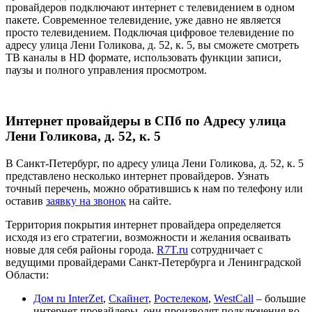
провайдеров подключают интернет с телевидением в одном
пакете. Современное телевидение, уже давно не является
просто телевидением. Подключая цифровое телевидение по
адресу улица Лени Голикова, д. 52, к. 5, вы сможете смотреть
ТВ каналы в HD формате, использовать функции записи,
паузы и полного управления просмотром.
Интернет провайдеры в СПб по Адресу улица
Лени Голикова, д. 52, к. 5
В Санкт-Петербург, по адресу улица Лени Голикова, д. 52, к. 5
представлено несколько интернет провайдеров. Узнать
точный перечень, можно обратившись к нам по телефону или
оставив
заявку на звонок
на сайте.
Территория покрытия интернет провайдера определяется
исходя из его стратегии, возможности и желания осваивать
новые для себя районы города.
R7T.ru
сотрудничает с
ведущими провайдерами Санкт-Петербурга и Ленинградской
Области:
Дом ru InterZet
,
Скайнет
,
Ростелеком
,
WestCall
– большие
интернет провайдеры, они производят подключения во