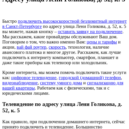
Быстро
подключить высокоскоростной безлимитный интернет
в Санкт-Петербурге
по адресу улица Лени Голикова, д. 52, к. 5
вы можете, нажав кнопку –
оставить заявку на подключение
.
Мы расскажем, какие провайдеры обслуживают Ваш дом.
Поговорим о том, что важно именно Вам:
цены и тарифы
и
акции,
вай фай роутер
,
скорость
, технология, наличие
авансового платежа и многое другое. Расскажем, как лучше
подключить к интернету компьютер, смартфон, планшет и
даже такие приборы как телевизор или холодильник.
Кроме интернета, мы можем помочь подключить такие услуги
как:
цифровое телевидение
,
городской (домашний) телефон
,
видеонаблюдение
,
систему умного дома
и
сигнализацию для
вашей квартиры
. Работаем как с физическими, так и с
юридическими лицами.
Телевидение по адресу улица Лени Голикова, д.
52, к. 5
Как правило, при подключении домашнего интернета, сейчас
принято подключить и телевидение. Большинство