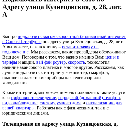
Адресу улица Кузнецовская, д. 28, лит.
А
Быстро
подключить высокоскоростной безлимитный интернет
в Санкт-Петербурге
по адресу улица Кузнецовская, д. 28, лит.
А вы можете, нажав кнопку –
оставить заявку на
подключение
. Мы расскажем, какие провайдеры обслуживают
Ваш дом. Поговорим о том, что важно именно Вам:
цены и
тарифы
и акции,
вай фай роутер
,
скорость
, технология,
наличие авансового платежа и многое другое. Расскажем, как
лучше подключить к интернету компьютер, смартфон,
планшет и даже такие приборы как телевизор или
холодильник.
Кроме интернета, мы можем помочь подключить такие услуги
как:
цифровое телевидение
,
городской (домашний) телефон
,
видеонаблюдение
,
систему умного дома
и
сигнализацию для
вашей квартиры
. Работаем как с физическими, так и с
юридическими лицами.
Телевидение по адресу улица Кузнецовская, д.