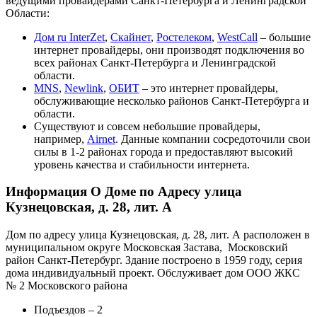
ведущими провайдерами Санкт-Петербурга и Ленинградской
Области:
Дом ru InterZet
,
Скайнет
,
Ростелеком
,
WestCall
– большие
интернет провайдеры, они производят подключения во
всех районах Санкт-Петербурга и Ленинградской
области.
MNS
,
Newlink
,
ОБИТ
– это интернет провайдеры,
обслуживающие несколько районов Санкт-Петербурга и
области.
Существуют и совсем небольшие провайдеры,
например,
Airnet
. Данные компании сосредоточили свои
силы в 1-2 районах города и предоставляют высокий
уровень качества и стабильности интернета.
Информация О Доме по Адресу улица
Кузнецовская, д. 28, лит. А
Дом по адресу улица Кузнецовская, д. 28, лит. А расположен в
муниципальном округе Московская Застава, Московский
район Санкт-Петербург. Здание построено в 1959 году, серия
дома индивидуальный проект. Обслуживает дом ООО ЖКС
№ 2 Московского района
Подъездов – 2