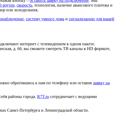
, нажав кнопку –
оставить заявку на подключение
. Мы
й роутер
,
скорость
, технология, наличие авансового платежа и
зор или холодильник.
онаблюдение
,
систему умного дома
и
сигнализацию для вашей
дключают интернет с телевидением в одном пакете.
нская, д. 66, вы сможете смотреть ТВ каналы в HD формате,
 можно обратившись к нам по телефону или оставив
заявку на
 себя районы города.
R7T.ru
сотрудничает с ведущими
нах Санкт-Петербурга и Ленинградской области.