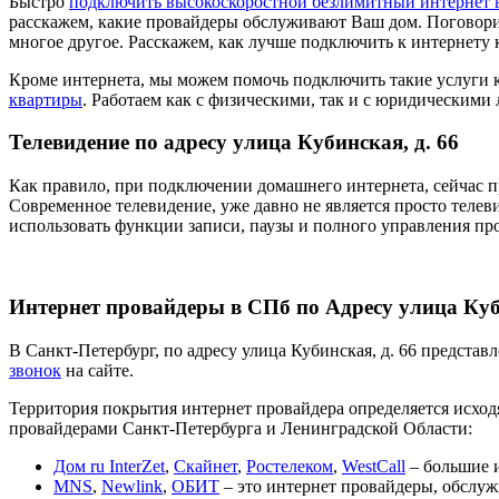
Быстро
подключить высокоскоростной безлимитный интернет 
расскажем, какие провайдеры обслуживают Ваш дом. Поговори
многое другое. Расскажем, как лучше подключить к интернету 
Кроме интернета, мы можем помочь подключить такие услуги 
квартиры
. Работаем как с физическими, так и с юридическими
Телевидение по адресу улица Кубинская, д. 66
Как правило, при подключении домашнего интернета, сейчас п
Современное телевидение, уже давно не является просто телев
использовать функции записи, паузы и полного управления пр
Интернет провайдеры в СПб по Адресу улица Куби
В Санкт-Петербург, по адресу улица Кубинская, д. 66 предста
звонок
на сайте.
Территория покрытия интернет провайдера определяется исходя
провайдерами Санкт-Петербурга и Ленинградской Области:
Дом ru InterZet
,
Скайнет
,
Ростелеком
,
WestCall
– большие и
MNS
,
Newlink
,
ОБИТ
– это интернет провайдеры, обслуж