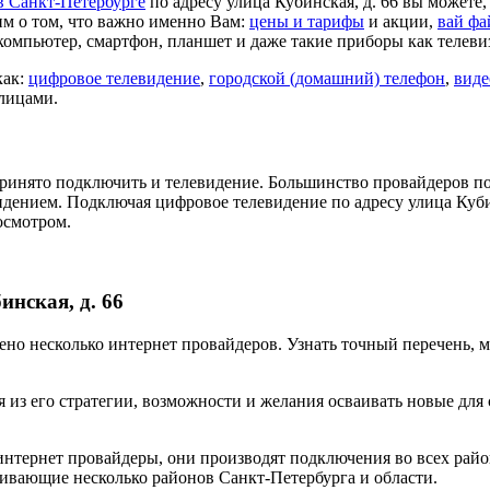
в Санкт-Петербурге
по адресу улица Кубинская, д. 66 вы можете
м о том, что важно именно Вам:
цены и тарифы
и акции,
вай фа
компьютер, смартфон, планшет и даже такие приборы как телеви
как:
цифровое телевидение
,
городской (домашний) телефон
,
виде
 лицами.
ринято подключить и телевидение. Большинство провайдеров по
идением. Подключая цифровое телевидение по адресу улица Куби
осмотром.
нская, д. 66
влено несколько интернет провайдеров. Узнать точный перечень,
 из его стратегии, возможности и желания осваивать новые для
нтернет провайдеры, они производят подключения во всех райо
ивающие несколько районов Санкт-Петербурга и области.