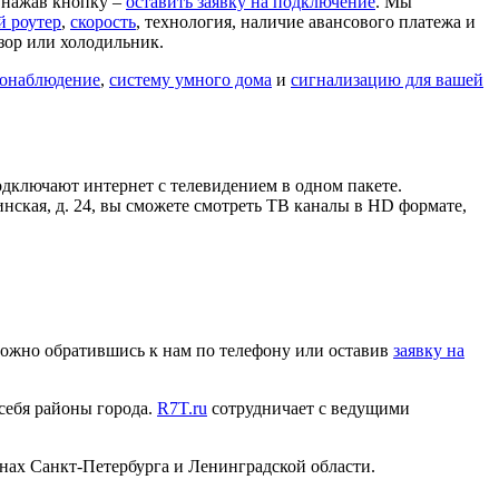
, нажав кнопку –
оставить заявку на подключение
. Мы
й роутер
,
скорость
, технология, наличие авансового платежа и
зор или холодильник.
онаблюдение
,
систему умного дома
и
сигнализацию для вашей
дключают интернет с телевидением в одном пакете.
нская, д. 24, вы сможете смотреть ТВ каналы в HD формате,
 можно обратившись к нам по телефону или оставив
заявку на
 себя районы города.
R7T.ru
сотрудничает с ведущими
нах Санкт-Петербурга и Ленинградской области.