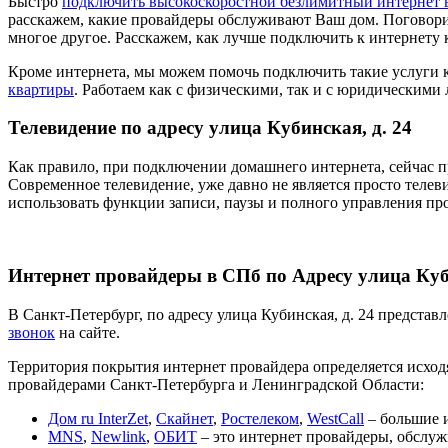
Быстро
подключить высокоскоростной безлимитный интернет 
расскажем, какие провайдеры обслуживают Ваш дом. Поговори
многое другое. Расскажем, как лучше подключить к интернету 
Кроме интернета, мы можем помочь подключить такие услуги 
квартиры
. Работаем как с физическими, так и с юридическими
Телевидение по адресу улица Кубинская, д. 24
Как правило, при подключении домашнего интернета, сейчас п
Современное телевидение, уже давно не является просто телев
использовать функции записи, паузы и полного управления пр
Интернет провайдеры в СПб по Адресу улица Куби
В Санкт-Петербург, по адресу улица Кубинская, д. 24 предста
звонок
на сайте.
Территория покрытия интернет провайдера определяется исходя
провайдерами Санкт-Петербурга и Ленинградской Области:
Дом ru InterZet
,
Скайнет
,
Ростелеком
,
WestCall
– большие и
MNS
,
Newlink
,
ОБИТ
– это интернет провайдеры, обслуж