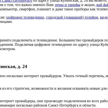
в Санкт-Петербурге
по адресу улица Кубинская, д. 24 вы можете
м о том, что важно именно Вам:
цены и тарифы
и акции,
вай фа
компьютер, смартфон, планшет и даже такие приборы как телеви
как:
цифровое телевидение
,
городской (домашний) телефон
,
виде
 лицами.
ринято подключить и телевидение. Большинство провайдеров по
идением. Подключая цифровое телевидение по адресу улица Куби
осмотром.
нская, д. 24
влено несколько интернет провайдеров. Узнать точный перечень,
 из его стратегии, возможности и желания осваивать новые для
нтернет провайдеры, они производят подключения во всех райо
ивающие несколько районов Санкт-Петербурга и области.