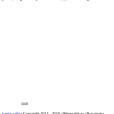
OiYM
карта сайта
Copyright 2013 - 2019 | 99megabit.ru | Все права