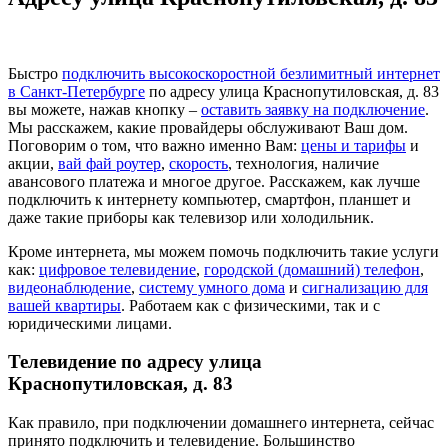
Быстро
подключить высокоскоростной безлимитный интернет
в Санкт-Петербурге
по адресу улица Краснопутиловская, д. 83
вы можете, нажав кнопку –
оставить заявку на подключение
.
Мы расскажем, какие провайдеры обслуживают Ваш дом.
Поговорим о том, что важно именно Вам:
цены и тарифы
и
акции,
вай фай роутер
,
скорость
, технология, наличие
авансового платежа и многое другое. Расскажем, как лучше
подключить к интернету компьютер, смартфон, планшет и
даже такие приборы как телевизор или холодильник.
Кроме интернета, мы можем помочь подключить такие услуги
как:
цифровое телевидение
,
городской (домашний) телефон
,
видеонаблюдение
,
систему умного дома
и
сигнализацию для
вашей квартиры
. Работаем как с физическими, так и с
юридическими лицами.
Телевидение по адресу улица
Краснопутиловская, д. 83
Как правило, при подключении домашнего интернета, сейчас
принято подключить и телевидение. Большинство