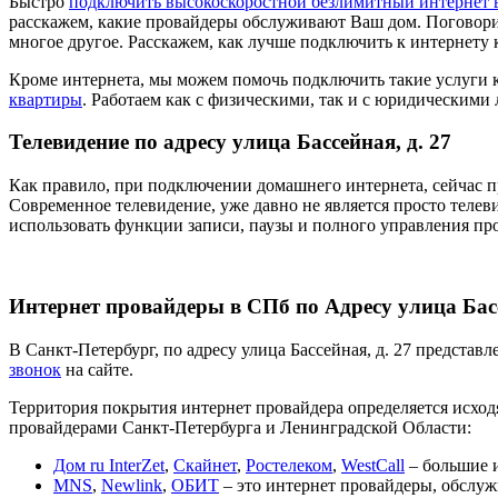
Быстро
подключить высокоскоростной безлимитный интернет 
расскажем, какие провайдеры обслуживают Ваш дом. Поговори
многое другое. Расскажем, как лучше подключить к интернету 
Кроме интернета, мы можем помочь подключить такие услуги 
квартиры
. Работаем как с физическими, так и с юридическими
Телевидение по адресу улица Бассейная, д. 27
Как правило, при подключении домашнего интернета, сейчас п
Современное телевидение, уже давно не является просто телев
использовать функции записи, паузы и полного управления пр
Интернет провайдеры в СПб по Адресу улица Басс
В Санкт-Петербург, по адресу улица Бассейная, д. 27 предста
звонок
на сайте.
Территория покрытия интернет провайдера определяется исходя
провайдерами Санкт-Петербурга и Ленинградской Области:
Дом ru InterZet
,
Скайнет
,
Ростелеком
,
WestCall
– большие и
MNS
,
Newlink
,
ОБИТ
– это интернет провайдеры, обслуж