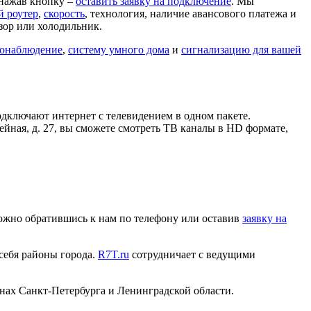
 нажав кнопку –
оставить заявку на подключение
. Мы
й роутер
,
скорость
, технология, наличие авансового платежа и
зор или холодильник.
онаблюдение
,
систему умного дома
и
сигнализацию для вашей
дключают интернет с телевидением в одном пакете.
ейная, д. 27, вы сможете смотреть ТВ каналы в HD формате,
 можно обратившись к нам по телефону или оставив
заявку на
 себя районы города.
R7T.ru
сотрудничает с ведущими
нах Санкт-Петербурга и Ленинградской области.