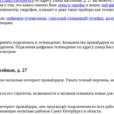
в Санкт-Петербурге
по адресу улица Бассейная, д. 27 вы можете,
м о том, что важно именно Вам:
цены и тарифы
и акции,
вай фа
компьютер, смартфон, планшет и даже такие приборы как телеви
как:
цифровое телевидение
,
городской (домашний) телефон
,
виде
 лицами.
ринято подключить и телевидение. Большинство провайдеров по
идением. Подключая цифровое телевидение по адресу улица Басс
осмотром.
ейная, д. 27
влено несколько интернет провайдеров. Узнать точный перечень,
 из его стратегии, возможности и желания осваивать новые для
нтернет провайдеры, они производят подключения во всех райо
ивающие несколько районов Санкт-Петербурга и области.