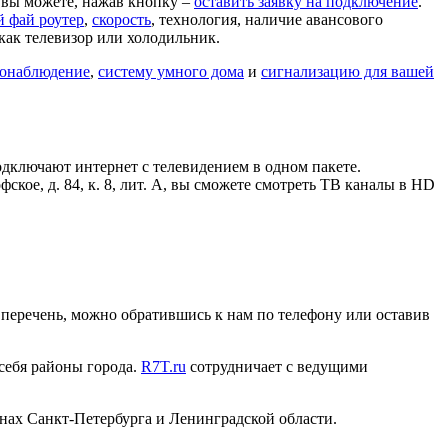
 А вы можете, нажав кнопку –
оставить заявку на подключение
.
й фай роутер
,
скорость
, технология, наличие авансового
как телевизор или холодильник.
онаблюдение
,
систему умного дома
и
сигнализацию для вашей
дключают интернет с телевидением в одном пакете.
кое, д. 84, к. 8, лит. А, вы сможете смотреть ТВ каналы в HD
ый перечень, можно обратившись к нам по телефону или оставив
 себя районы города.
R7T.ru
сотрудничает с ведущими
нах Санкт-Петербурга и Ленинградской области.