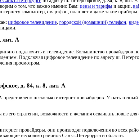
в Санкт-Петербурге
по адресу ш. Петергофское, д. 84, к. 8, лит.
ворим о том, что важно именно Вам:
цены и тарифы
и акции,
ва
интернету компьютер, смартфон, планшет и даже такие приборы 
как:
цифровое телевидение
,
городской (домашний) телефон
,
виде
 лицами.
, лит. А
ринято подключить и телевидение. Большинство провайдеров по
дением. Подключая цифровое телевидение по адресу ш. Петергофс
вления просмотром.
кое, д. 84, к. 8, лит. А
ит. А представлено несколько интернет провайдеров. Узнать точн
 из его стратегии, возможности и желания осваивать новые для
нтернет провайдеры, они производят подключения во всех райо
ивающие несколько районов Санкт-Петербурга и области.