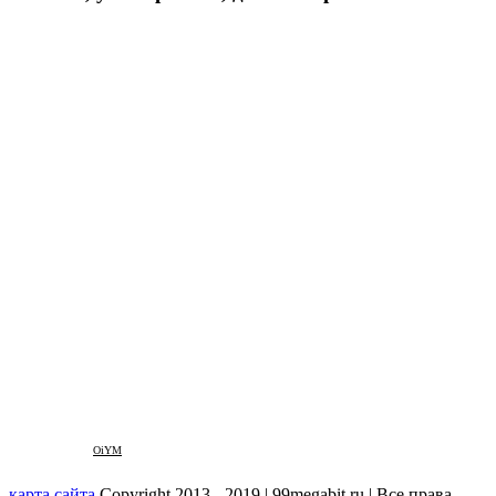
OiYM
карта сайта
Copyright 2013 - 2019 | 99megabit.ru | Все права