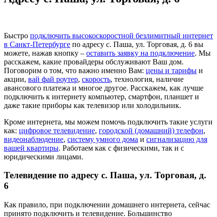
Быстро
подключить высокоскоростной безлимитный интернет
в Санкт-Петербурге
по адресу с. Паша, ул. Торговая, д. 6 вы
можете, нажав кнопку –
оставить заявку на подключение
. Мы
расскажем, какие провайдеры обслуживают Ваш дом.
Поговорим о том, что важно именно Вам:
цены и тарифы
и
акции,
вай фай роутер
,
скорость
, технология, наличие
авансового платежа и многое другое. Расскажем, как лучше
подключить к интернету компьютер, смартфон, планшет и
даже такие приборы как телевизор или холодильник.
Кроме интернета, мы можем помочь подключить такие услуги
как:
цифровое телевидение
,
городской (домашний) телефон
,
видеонаблюдение
,
систему умного дома
и
сигнализацию для
вашей квартиры
. Работаем как с физическими, так и с
юридическими лицами.
Телевидение по адресу с. Паша, ул. Торговая, д.
6
Как правило, при подключении домашнего интернета, сейчас
принято подключить и телевидение. Большинство