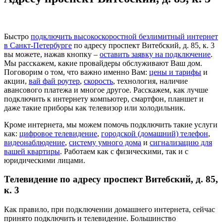
Быстро
подключить высокоскоростной безлимитный интернет
в Санкт-Петербурге
по адресу проспект Витебский, д. 85, к. 3
вы можете, нажав кнопку –
оставить заявку на подключение
.
Мы расскажем, какие провайдеры обслуживают Ваш дом.
Поговорим о том, что важно именно Вам:
цены и тарифы
и
акции,
вай фай роутер
,
скорость
, технология, наличие
авансового платежа и многое другое. Расскажем, как лучше
подключить к интернету компьютер, смартфон, планшет и
даже такие приборы как телевизор или холодильник.
Кроме интернета, мы можем помочь подключить такие услуги
как:
цифровое телевидение
,
городской (домашний) телефон
,
видеонаблюдение
,
систему умного дома
и
сигнализацию для
вашей квартиры
. Работаем как с физическими, так и с
юридическими лицами.
Телевидение по адресу проспект Витебский, д. 85,
к. 3
Как правило, при подключении домашнего интернета, сейчас
принято подключить и телевидение. Большинство