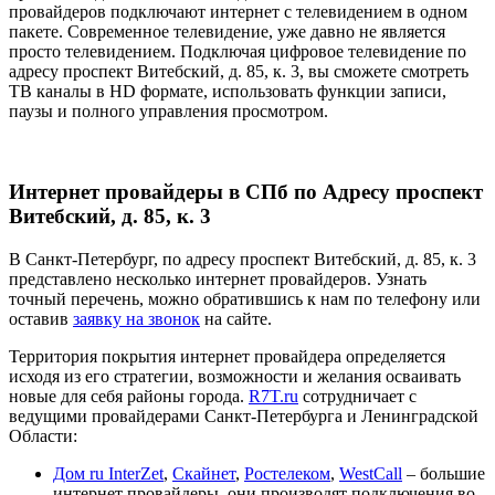
провайдеров подключают интернет с телевидением в одном
пакете. Современное телевидение, уже давно не является
просто телевидением. Подключая цифровое телевидение по
адресу проспект Витебский, д. 85, к. 3, вы сможете смотреть
ТВ каналы в HD формате, использовать функции записи,
паузы и полного управления просмотром.
Интернет провайдеры в СПб по Адресу проспект
Витебский, д. 85, к. 3
В Санкт-Петербург, по адресу проспект Витебский, д. 85, к. 3
представлено несколько интернет провайдеров. Узнать
точный перечень, можно обратившись к нам по телефону или
оставив
заявку на звонок
на сайте.
Территория покрытия интернет провайдера определяется
исходя из его стратегии, возможности и желания осваивать
новые для себя районы города.
R7T.ru
сотрудничает с
ведущими провайдерами Санкт-Петербурга и Ленинградской
Области:
Дом ru InterZet
,
Скайнет
,
Ростелеком
,
WestCall
– большие
интернет провайдеры, они производят подключения во