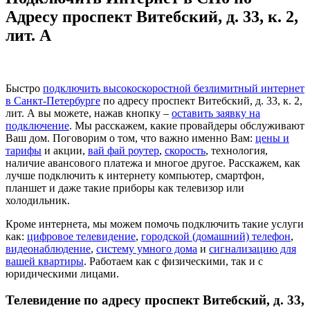
Адресу проспект Витебский, д. 33, к. 2,
лит. А
Быстро
подключить высокоскоростной безлимитный интернет
в Санкт-Петербурге
по адресу проспект Витебский, д. 33, к. 2,
лит. А вы можете, нажав кнопку –
оставить заявку на
подключение
. Мы расскажем, какие провайдеры обслуживают
Ваш дом. Поговорим о том, что важно именно Вам:
цены и
тарифы
и акции,
вай фай роутер
,
скорость
, технология,
наличие авансового платежа и многое другое. Расскажем, как
лучше подключить к интернету компьютер, смартфон,
планшет и даже такие приборы как телевизор или
холодильник.
Кроме интернета, мы можем помочь подключить такие услуги
как:
цифровое телевидение
,
городской (домашний) телефон
,
видеонаблюдение
,
систему умного дома
и
сигнализацию для
вашей квартиры
. Работаем как с физическими, так и с
юридическими лицами.
Телевидение по адресу проспект Витебский, д. 33,