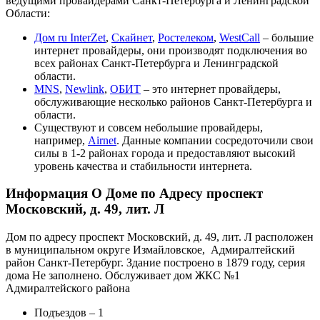
ведущими провайдерами Санкт-Петербурга и Ленинградской
Области:
Дом ru InterZet
,
Скайнет
,
Ростелеком
,
WestCall
– большие
интернет провайдеры, они производят подключения во
всех районах Санкт-Петербурга и Ленинградской
области.
MNS
,
Newlink
,
ОБИТ
– это интернет провайдеры,
обслуживающие несколько районов Санкт-Петербурга и
области.
Существуют и совсем небольшие провайдеры,
например,
Airnet
. Данные компании сосредоточили свои
силы в 1-2 районах города и предоставляют высокий
уровень качества и стабильности интернета.
Информация О Доме по Адресу проспект
Московский, д. 49, лит. Л
Дом по адресу проспект Московский, д. 49, лит. Л расположен
в муниципальном округе Измайловское, Адмиралтейский
район Санкт-Петербург. Здание построено в 1879 году, серия
дома Не заполнено. Обслуживает дом ЖКС №1
Адмиралтейского района
Подъездов – 1