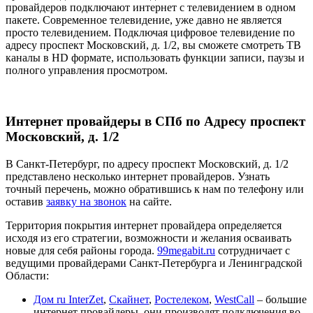
провайдеров подключают интернет с телевидением в одном
пакете. Современное телевидение, уже давно не является
просто телевидением. Подключая цифровое телевидение по
адресу проспект Московский, д. 1/2, вы сможете смотреть ТВ
каналы в HD формате, использовать функции записи, паузы и
полного управления просмотром.
Интернет провайдеры в СПб по Адресу проспект
Московский, д. 1/2
В Санкт-Петербург, по адресу проспект Московский, д. 1/2
представлено несколько интернет провайдеров. Узнать
точный перечень, можно обратившись к нам по телефону или
оставив
заявку на звонок
на сайте.
Территория покрытия интернет провайдера определяется
исходя из его стратегии, возможности и желания осваивать
новые для себя районы города.
99megabit.ru
сотрудничает с
ведущими провайдерами Санкт-Петербурга и Ленинградской
Области:
Дом ru InterZet
,
Скайнет
,
Ростелеком
,
WestCall
– большие
интернет провайдеры, они производят подключения во