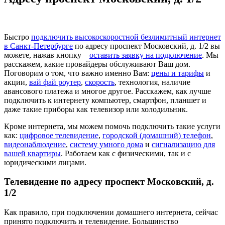
Быстро
подключить высокоскоростной безлимитный интернет
в Санкт-Петербурге
по адресу проспект Московский, д. 1/2 вы
можете, нажав кнопку –
оставить заявку на подключение
. Мы
расскажем, какие провайдеры обслуживают Ваш дом.
Поговорим о том, что важно именно Вам:
цены и тарифы
и
акции,
вай фай роутер
,
скорость
, технология, наличие
авансового платежа и многое другое. Расскажем, как лучше
подключить к интернету компьютер, смартфон, планшет и
даже такие приборы как телевизор или холодильник.
Кроме интернета, мы можем помочь подключить такие услуги
как:
цифровое телевидение
,
городской (домашний) телефон
,
видеонаблюдение
,
систему умного дома
и
сигнализацию для
вашей квартиры
. Работаем как с физическими, так и с
юридическими лицами.
Телевидение по адресу проспект Московский, д.
1/2
Как правило, при подключении домашнего интернета, сейчас
принято подключить и телевидение. Большинство