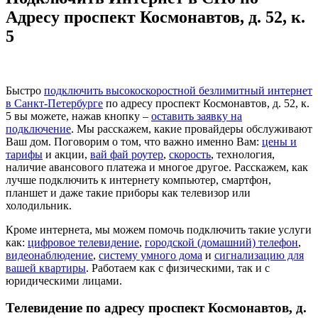
Адресу проспект Космонавтов, д. 52, к.
5
Быстро
подключить высокоскоростной безлимитный интернет
в Санкт-Петербурге
по адресу проспект Космонавтов, д. 52, к.
5 вы можете, нажав кнопку –
оставить заявку на
подключение
. Мы расскажем, какие провайдеры обслуживают
Ваш дом. Поговорим о том, что важно именно Вам:
цены и
тарифы
и акции,
вай фай роутер
,
скорость
, технология,
наличие авансового платежа и многое другое. Расскажем, как
лучше подключить к интернету компьютер, смартфон,
планшет и даже такие приборы как телевизор или
холодильник.
Кроме интернета, мы можем помочь подключить такие услуги
как:
цифровое телевидение
,
городской (домашний) телефон
,
видеонаблюдение
,
систему умного дома
и
сигнализацию для
вашей квартиры
. Работаем как с физическими, так и с
юридическими лицами.
Телевидение по адресу проспект Космонавтов, д.