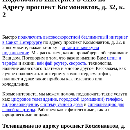
Адресу проспект Космонавтов, д. 32, к.
2
Быстро
подключить высокоскоростной безлимитный интернет
в Санкт-Петербурге
по адресу проспект Космонавтов, д. 32, к.
2 вы можете, нажав кнопку –
оставить заявку на
подключение
. Мы расскажем, какие провайдеры обслуживают
Ваш дом. Поговорим о том, что важно именно Вам:
цены и
тарифы
и акции,
вай фай роутер
,
скорость
, технология,
наличие авансового платежа и многое другое. Расскажем, как
лучше подключить к интернету компьютер, смартфон,
планшет и даже такие приборы как телевизор или
холодильник.
Кроме интернета, мы можем помочь подключить такие услуги
как:
цифровое телевидение
,
городской (домашний) телефон
,
видеонаблюдение
,
систему умного дома
и
сигнализацию для
вашей квартиры
. Работаем как с физическими, так и с
юридическими лицами.
Телевидение по адресу проспект Космонавтов, д.