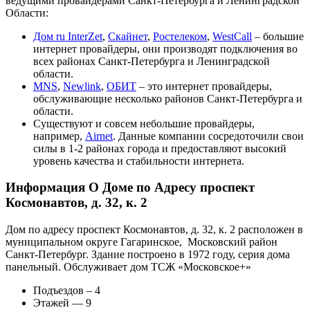
ведущими провайдерами Санкт-Петербурга и Ленинградской
Области:
Дом ru InterZet
,
Скайнет
,
Ростелеком
,
WestCall
– большие
интернет провайдеры, они производят подключения во
всех районах Санкт-Петербурга и Ленинградской
области.
MNS
,
Newlink
,
ОБИТ
– это интернет провайдеры,
обслуживающие несколько районов Санкт-Петербурга и
области.
Существуют и совсем небольшие провайдеры,
например,
Airnet
. Данные компании сосредоточили свои
силы в 1-2 районах города и предоставляют высокий
уровень качества и стабильности интернета.
Информация О Доме по Адресу проспект
Космонавтов, д. 32, к. 2
Дом по адресу проспект Космонавтов, д. 32, к. 2 расположен в
муниципальном округе Гагаринское, Московский район
Санкт-Петербург. Здание построено в 1972 году, серия дома
панельный. Обслуживает дом ТСЖ «Московское+»
Подъездов – 4
Этажей — 9