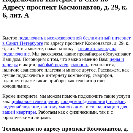
Адресу проспект Космонавтов, д. 29, к.
6, лит. А
Быстро
подключить высокоскоростной безлимитный интернет
в Санкт-Петербурге
по адресу проспект Космонавтов, д. 29, к.
6, лит. А вы можете, нажав кнопку –
оставить заявку на
подключение
. Мы расскажем, какие провайдеры обслуживают
Ваш дом. Поговорим о том, что важно именно Вам:
цены и
тарифы
и акции,
вай фай роутер
,
скорость
, технология,
наличие авансового платежа и многое другое. Расскажем, как
лучше подключить к интернету компьютер, смартфон,
планшет и даже такие приборы как телевизор или
холодильник.
Кроме интернета, мы можем помочь подключить такие услуги
как:
цифровое телевидение
,
городской (домашний) телефон
,
видеонаблюдение
,
систему умного дома
и
сигнализацию для
вашей квартиры
. Работаем как с физическими, так и с
юридическими лицами.
Телевидение по адресу проспект Космонавтов, д.