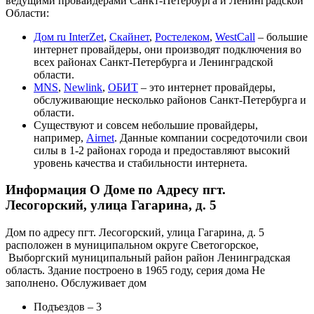
ведущими провайдерами Санкт-Петербурга и Ленинградской
Области:
Дом ru InterZet
,
Скайнет
,
Ростелеком
,
WestCall
– большие
интернет провайдеры, они производят подключения во
всех районах Санкт-Петербурга и Ленинградской
области.
MNS
,
Newlink
,
ОБИТ
– это интернет провайдеры,
обслуживающие несколько районов Санкт-Петербурга и
области.
Существуют и совсем небольшие провайдеры,
например,
Airnet
. Данные компании сосредоточили свои
силы в 1-2 районах города и предоставляют высокий
уровень качества и стабильности интернета.
Информация О Доме по Адресу пгт.
Лесогорский, улица Гагарина, д. 5
Дом по адресу пгт. Лесогорский, улица Гагарина, д. 5
расположен в муниципальном округе Светогорское,
Выборгский муниципальный район район Ленинградская
область. Здание построено в 1965 году, серия дома Не
заполнено. Обслуживает дом
Подъездов – 3