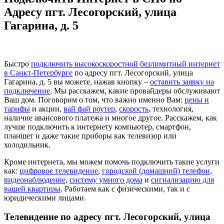
Адресу пгт. Лесогорский, улица
Гагарина, д. 5
Быстро
подключить высокоскоростной безлимитный интернет
в Санкт-Петербурге
по адресу пгт. Лесогорский, улица
Гагарина, д. 5 вы можете, нажав кнопку –
оставить заявку на
подключение
. Мы расскажем, какие провайдеры обслуживают
Ваш дом. Поговорим о том, что важно именно Вам:
цены и
тарифы
и акции,
вай фай роутер
,
скорость
, технология,
наличие авансового платежа и многое другое. Расскажем, как
лучше подключить к интернету компьютер, смартфон,
планшет и даже такие приборы как телевизор или
холодильник.
Кроме интернета, мы можем помочь подключить такие услуги
как:
цифровое телевидение
,
городской (домашний) телефон
,
видеонаблюдение
,
систему умного дома
и
сигнализацию для
вашей квартиры
. Работаем как с физическими, так и с
юридическими лицами.
Телевидение по адресу пгт. Лесогорский, улица