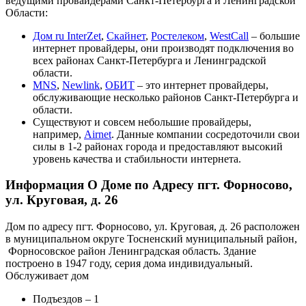
ведущими провайдерами Санкт-Петербурга и Ленинградской
Области:
Дом ru InterZet
,
Скайнет
,
Ростелеком
,
WestCall
– большие
интернет провайдеры, они производят подключения во
всех районах Санкт-Петербурга и Ленинградской
области.
MNS
,
Newlink
,
ОБИТ
– это интернет провайдеры,
обслуживающие несколько районов Санкт-Петербурга и
области.
Существуют и совсем небольшие провайдеры,
например,
Airnet
. Данные компании сосредоточили свои
силы в 1-2 районах города и предоставляют высокий
уровень качества и стабильности интернета.
Информация О Доме по Адресу пгт. Форносово,
ул. Круговая, д. 26
Дом по адресу пгт. Форносово, ул. Круговая, д. 26 расположен
в муниципальном округе Тосненский муниципальный район,
Форносовское район Ленинградская область. Здание
построено в 1947 году, серия дома индивидуальный.
Обслуживает дом
Подъездов – 1