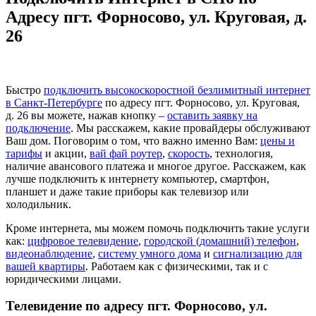
Адресу пгт. Форносово, ул. Круговая, д.
26
Быстро
подключить высокоскоростной безлимитный интернет
в Санкт-Петербурге
по адресу пгт. Форносово, ул. Круговая,
д. 26 вы можете, нажав кнопку –
оставить заявку на
подключение
. Мы расскажем, какие провайдеры обслуживают
Ваш дом. Поговорим о том, что важно именно Вам:
цены и
тарифы
и акции,
вай фай роутер
,
скорость
, технология,
наличие авансового платежа и многое другое. Расскажем, как
лучше подключить к интернету компьютер, смартфон,
планшет и даже такие приборы как телевизор или
холодильник.
Кроме интернета, мы можем помочь подключить такие услуги
как:
цифровое телевидение
,
городской (домашний) телефон
,
видеонаблюдение
,
систему умного дома
и
сигнализацию для
вашей квартиры
. Работаем как с физическими, так и с
юридическими лицами.
Телевидение по адресу пгт. Форносово, ул.