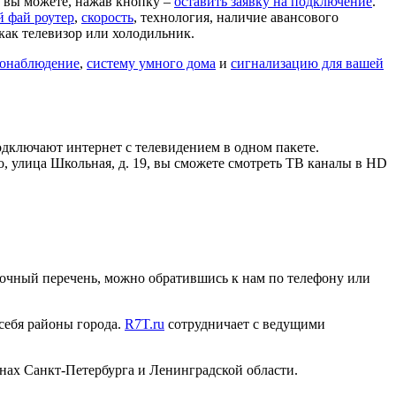
9 вы можете, нажав кнопку –
оставить заявку на подключение
.
й фай роутер
,
скорость
, технология, наличие авансового
как телевизор или холодильник.
онаблюдение
,
систему умного дома
и
сигнализацию для вашей
дключают интернет с телевидением в одном пакете.
о, улица Школьная, д. 19, вы сможете смотреть ТВ каналы в HD
ь точный перечень, можно обратившись к нам по телефону или
 себя районы города.
R7T.ru
сотрудничает с ведущими
нах Санкт-Петербурга и Ленинградской области.