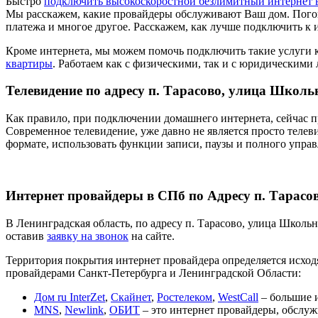
Быстро
подключить высокоскоростной безлимитный интернет 
Мы расскажем, какие провайдеры обслуживают Ваш дом. Пого
платежа и многое другое. Расскажем, как лучше подключить к 
Кроме интернета, мы можем помочь подключить такие услуги 
квартиры
. Работаем как с физическими, так и с юридическими
Телевидение по адресу п. Тарасово, улица Школьн
Как правило, при подключении домашнего интернета, сейчас п
Современное телевидение, уже давно не является просто телев
формате, использовать функции записи, паузы и полного упра
Интернет провайдеры в СПб по Адресу п. Тарасов
В Ленинградская область, по адресу п. Тарасово, улица Школь
оставив
заявку на звонок
на сайте.
Территория покрытия интернет провайдера определяется исходя
провайдерами Санкт-Петербурга и Ленинградской Области:
Дом ru InterZet
,
Скайнет
,
Ростелеком
,
WestCall
– большие и
MNS
,
Newlink
,
ОБИТ
– это интернет провайдеры, обслуж