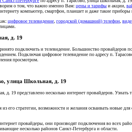
в Санкт-Петербурге
по адресу п. Тарасово, улица Школьная, д. 1
ворим о том, что важно именно Вам:
цены и тарифы
и акции,
ва
интернету компьютер, смартфон, планшет и даже такие приборы 
как:
цифровое телевидение
,
городской (домашний) телефон
,
виде
 лицами.
ая, д. 19
ринято подключить и телевидение. Большинство провайдеров по
идением. Подключая цифровое телевидение по адресу п. Тарасов
вления просмотром.
о, улица Школьная, д. 19
ная, д. 19 представлено несколько интернет провайдеров. Узнат
 из его стратегии, возможности и желания осваивать новые для
нтернет провайдеры, они производят подключения во всех райо
ивающие несколько районов Санкт-Петербурга и области.