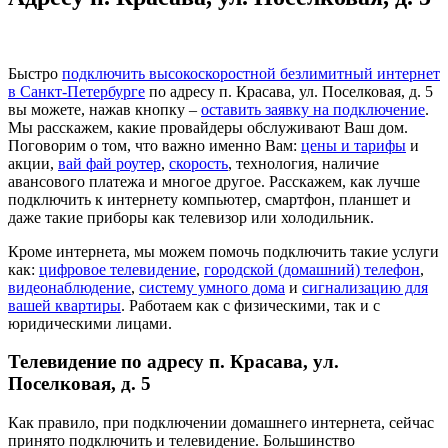
Быстро
подключить высокоскоростной безлимитный интернет
в Санкт-Петербурге
по адресу п. Красава, ул. Поселковая, д. 5
вы можете, нажав кнопку –
оставить заявку на подключение
.
Мы расскажем, какие провайдеры обслуживают Ваш дом.
Поговорим о том, что важно именно Вам:
цены и тарифы
и
акции,
вай фай роутер
,
скорость
, технология, наличие
авансового платежа и многое другое. Расскажем, как лучше
подключить к интернету компьютер, смартфон, планшет и
даже такие приборы как телевизор или холодильник.
Кроме интернета, мы можем помочь подключить такие услуги
как:
цифровое телевидение
,
городской (домашний) телефон
,
видеонаблюдение
,
систему умного дома
и
сигнализацию для
вашей квартиры
. Работаем как с физическими, так и с
юридическими лицами.
Телевидение по адресу п. Красава, ул.
Поселковая, д. 5
Как правило, при подключении домашнего интернета, сейчас
принято подключить и телевидение. Большинство