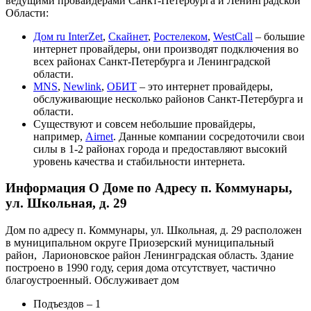
ведущими провайдерами Санкт-Петербурга и Ленинградской
Области:
Дом ru InterZet
,
Скайнет
,
Ростелеком
,
WestCall
– большие
интернет провайдеры, они производят подключения во
всех районах Санкт-Петербурга и Ленинградской
области.
MNS
,
Newlink
,
ОБИТ
– это интернет провайдеры,
обслуживающие несколько районов Санкт-Петербурга и
области.
Существуют и совсем небольшие провайдеры,
например,
Airnet
. Данные компании сосредоточили свои
силы в 1-2 районах города и предоставляют высокий
уровень качества и стабильности интернета.
Информация О Доме по Адресу п. Коммунары,
ул. Школьная, д. 29
Дом по адресу п. Коммунары, ул. Школьная, д. 29 расположен
в муниципальном округе Приозерский муниципальный
район, Ларионовское район Ленинградская область. Здание
построено в 1990 году, серия дома отсутствует, частично
благоустроенный. Обслуживает дом
Подъездов – 1