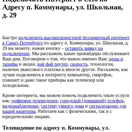
Адресу п. Коммунары, ул. Школьная,
д. 29
Быстро
подключить высокоскоростной безлимитный интернет
в Санкт-Петербурге
по адресу п. Коммунары, ул. Школьная, д.
29 вы можете, нажав кнопку –
оставить заявку на
подключение
. Мы расскажем, какие провайдеры обслуживают
Ваш дом. Поговорим о том, что важно именно Вам:
цены и
тарифы
и акции,
вай фай роутер
,
скорость
, технология,
наличие авансового платежа и многое другое. Расскажем, как
лучше подключить к интернету компьютер, смартфон,
планшет и даже такие приборы как телевизор или
холодильник.
Кроме интернета, мы можем помочь подключить такие услуги
как:
цифровое телевидение
,
городской (домашний) телефон
,
видеонаблюдение
,
систему умного дома
и
сигнализацию для
вашей квартиры
. Работаем как с физическими, так и с
юридическими лицами.
Телевидение по адресу п. Коммунары, ул.