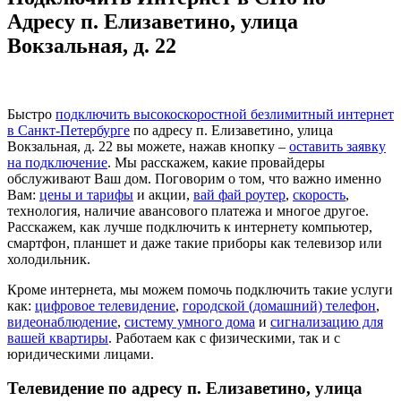
Адресу п. Елизаветино, улица
Вокзальная, д. 22
Быстро
подключить высокоскоростной безлимитный интернет
в Санкт-Петербурге
по адресу п. Елизаветино, улица
Вокзальная, д. 22 вы можете, нажав кнопку –
оставить заявку
на подключение
. Мы расскажем, какие провайдеры
обслуживают Ваш дом. Поговорим о том, что важно именно
Вам:
цены и тарифы
и акции,
вай фай роутер
,
скорость
,
технология, наличие авансового платежа и многое другое.
Расскажем, как лучше подключить к интернету компьютер,
смартфон, планшет и даже такие приборы как телевизор или
холодильник.
Кроме интернета, мы можем помочь подключить такие услуги
как:
цифровое телевидение
,
городской (домашний) телефон
,
видеонаблюдение
,
систему умного дома
и
сигнализацию для
вашей квартиры
. Работаем как с физическими, так и с
юридическими лицами.
Телевидение по адресу п. Елизаветино, улица