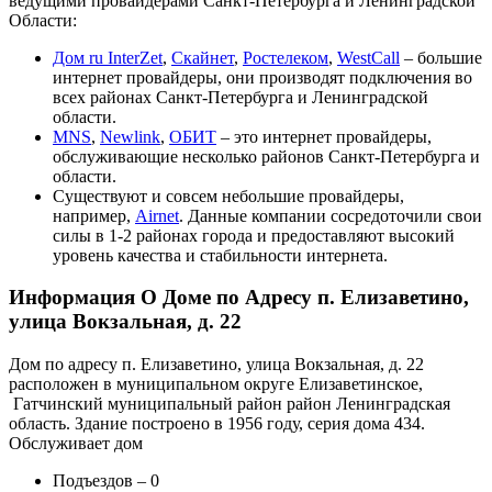
ведущими провайдерами Санкт-Петербурга и Ленинградской
Области:
Дом ru InterZet
,
Скайнет
,
Ростелеком
,
WestCall
– большие
интернет провайдеры, они производят подключения во
всех районах Санкт-Петербурга и Ленинградской
области.
MNS
,
Newlink
,
ОБИТ
– это интернет провайдеры,
обслуживающие несколько районов Санкт-Петербурга и
области.
Существуют и совсем небольшие провайдеры,
например,
Airnet
. Данные компании сосредоточили свои
силы в 1-2 районах города и предоставляют высокий
уровень качества и стабильности интернета.
Информация О Доме по Адресу п. Елизаветино,
улица Вокзальная, д. 22
Дом по адресу п. Елизаветино, улица Вокзальная, д. 22
расположен в муниципальном округе Елизаветинское,
Гатчинский муниципальный район район Ленинградская
область. Здание построено в 1956 году, серия дома 434.
Обслуживает дом
Подъездов – 0