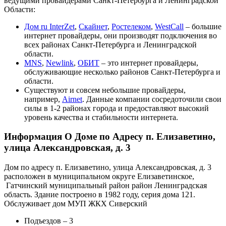
ведущими провайдерами Санкт-Петербурга и Ленинградской
Области:
Дом ru InterZet
,
Скайнет
,
Ростелеком
,
WestCall
– большие
интернет провайдеры, они производят подключения во
всех районах Санкт-Петербурга и Ленинградской
области.
MNS
,
Newlink
,
ОБИТ
– это интернет провайдеры,
обслуживающие несколько районов Санкт-Петербурга и
области.
Существуют и совсем небольшие провайдеры,
например,
Airnet
. Данные компании сосредоточили свои
силы в 1-2 районах города и предоставляют высокий
уровень качества и стабильности интернета.
Информация О Доме по Адресу п. Елизаветино,
улица Александровская, д. 3
Дом по адресу п. Елизаветино, улица Александровская, д. 3
расположен в муниципальном округе Елизаветинское,
Гатчинский муниципальный район район Ленинградская
область. Здание построено в 1982 году, серия дома 121.
Обслуживает дом МУП ЖКХ Сиверский
Подъездов – 3