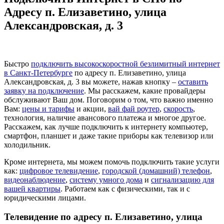
Адресу п. Елизаветино, улица
Александровская, д. 3
Быстро
подключить высокоскоростной безлимитный интернет
в Санкт-Петербурге
по адресу п. Елизаветино, улица
Александровская, д. 3 вы можете, нажав кнопку –
оставить
заявку на подключение
. Мы расскажем, какие провайдеры
обслуживают Ваш дом. Поговорим о том, что важно именно
Вам:
цены и тарифы
и акции,
вай фай роутер
,
скорость
,
технология, наличие авансового платежа и многое другое.
Расскажем, как лучше подключить к интернету компьютер,
смартфон, планшет и даже такие приборы как телевизор или
холодильник.
Кроме интернета, мы можем помочь подключить такие услуги
как:
цифровое телевидение
,
городской (домашний) телефон
,
видеонаблюдение
,
систему умного дома
и
сигнализацию для
вашей квартиры
. Работаем как с физическими, так и с
юридическими лицами.
Телевидение по адресу п. Елизаветино, улица