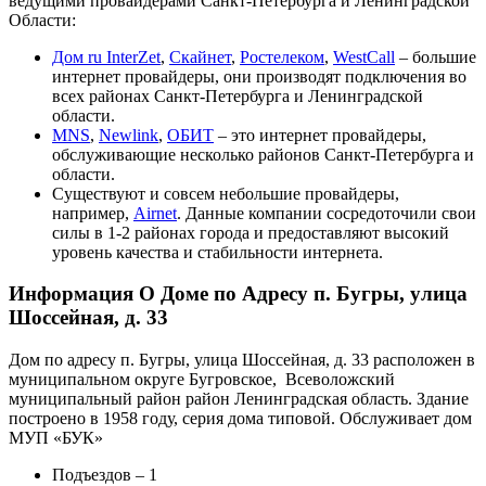
ведущими провайдерами Санкт-Петербурга и Ленинградской
Области:
Дом ru InterZet
,
Скайнет
,
Ростелеком
,
WestCall
– большие
интернет провайдеры, они производят подключения во
всех районах Санкт-Петербурга и Ленинградской
области.
MNS
,
Newlink
,
ОБИТ
– это интернет провайдеры,
обслуживающие несколько районов Санкт-Петербурга и
области.
Существуют и совсем небольшие провайдеры,
например,
Airnet
. Данные компании сосредоточили свои
силы в 1-2 районах города и предоставляют высокий
уровень качества и стабильности интернета.
Информация О Доме по Адресу п. Бугры, улица
Шоссейная, д. 33
Дом по адресу п. Бугры, улица Шоссейная, д. 33 расположен в
муниципальном округе Бугровское, Всеволожский
муниципальный район район Ленинградская область. Здание
построено в 1958 году, серия дома типовой. Обслуживает дом
МУП «БУК»
Подъездов – 1