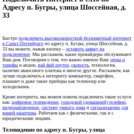
Адресу п. Бугры, улица Шоссейная, д.
33
Быстро
подключить высокоскоростной безлимитный интернет
в Санкт-Петербурге
по адресу п. Бугры, улица Шоссейная, д.
33 вы можете, нажав кнопку –
оставить заявку на
подключение
. Мы расскажем, какие провайдеры обслуживают
Ваш дом. Поговорим о том, что важно именно Вам:
цены и
тарифы
и акции,
вай фай роутер
,
скорость
, технология,
наличие авансового платежа и многое другое. Расскажем, как
лучше подключить к интернету компьютер, смартфон,
планшет и даже такие приборы как телевизор или
холодильник.
Кроме интернета, мы можем помочь подключить такие услуги
как:
цифровое телевидение
,
городской (домашний) телефон
,
видеонаблюдение
,
систему умного дома
и
сигнализацию для
вашей квартиры
. Работаем как с физическими, так и с
юридическими лицами.
Телевидение по адресу п. Бугры, улица