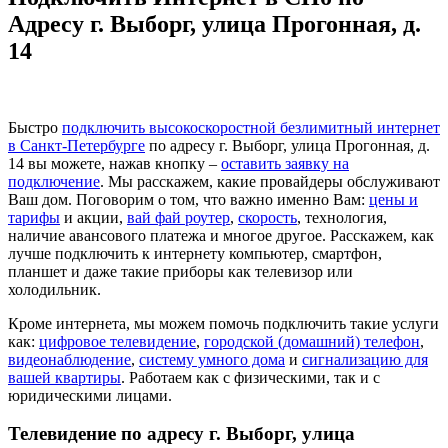
Адресу г. Выборг, улица Прогонная, д.
14
Быстро
подключить высокоскоростной безлимитный интернет
в Санкт-Петербурге
по адресу г. Выборг, улица Прогонная, д.
14 вы можете, нажав кнопку –
оставить заявку на
подключение
. Мы расскажем, какие провайдеры обслуживают
Ваш дом. Поговорим о том, что важно именно Вам:
цены и
тарифы
и акции,
вай фай роутер
,
скорость
, технология,
наличие авансового платежа и многое другое. Расскажем, как
лучше подключить к интернету компьютер, смартфон,
планшет и даже такие приборы как телевизор или
холодильник.
Кроме интернета, мы можем помочь подключить такие услуги
как:
цифровое телевидение
,
городской (домашний) телефон
,
видеонаблюдение
,
систему умного дома
и
сигнализацию для
вашей квартиры
. Работаем как с физическими, так и с
юридическими лицами.
Телевидение по адресу г. Выборг, улица