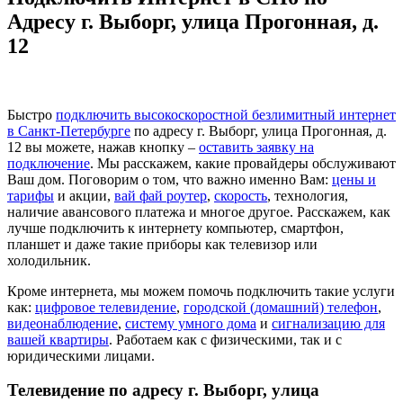
Адресу г. Выборг, улица Прогонная, д.
12
Быстро
подключить высокоскоростной безлимитный интернет
в Санкт-Петербурге
по адресу г. Выборг, улица Прогонная, д.
12 вы можете, нажав кнопку –
оставить заявку на
подключение
. Мы расскажем, какие провайдеры обслуживают
Ваш дом. Поговорим о том, что важно именно Вам:
цены и
тарифы
и акции,
вай фай роутер
,
скорость
, технология,
наличие авансового платежа и многое другое. Расскажем, как
лучше подключить к интернету компьютер, смартфон,
планшет и даже такие приборы как телевизор или
холодильник.
Кроме интернета, мы можем помочь подключить такие услуги
как:
цифровое телевидение
,
городской (домашний) телефон
,
видеонаблюдение
,
систему умного дома
и
сигнализацию для
вашей квартиры
. Работаем как с физическими, так и с
юридическими лицами.
Телевидение по адресу г. Выборг, улица