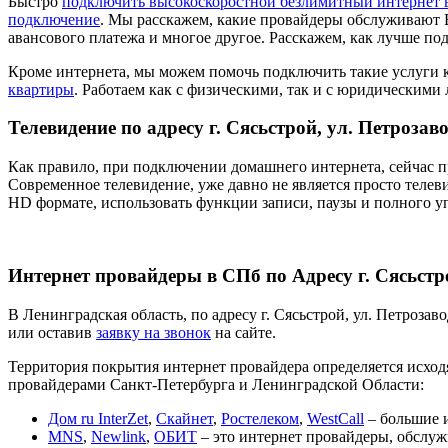
Быстро
подключить высокоскоростной безлимитный интернет 
подключение
. Мы расскажем, какие провайдеры обслуживают 
авансового платежа и многое другое. Расскажем, как лучше по
Кроме интернета, мы можем помочь подключить такие услуги 
квартиры
. Работаем как с физическими, так и с юридическими
Телевидение по адресу г. Сясьстрой, ул. Петрозаво
Как правило, при подключении домашнего интернета, сейчас п
Современное телевидение, уже давно не является просто телеви
HD формате, использовать функции записи, паузы и полного у
Интернет провайдеры в СПб по Адресу г. Сясьстро
В Ленинградская область, по адресу г. Сясьстрой, ул. Петроза
или оставив
заявку на звонок
на сайте.
Территория покрытия интернет провайдера определяется исходя
провайдерами Санкт-Петербурга и Ленинградской Области:
Дом ru InterZet
,
Скайнет
,
Ростелеком
,
WestCall
– большие и
MNS
,
Newlink
,
ОБИТ
– это интернет провайдеры, обслуж