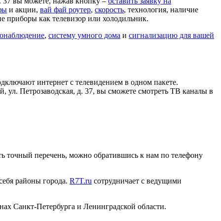
д. 37 вы можете, нажав кнопку –
оставить заявку на
фы
и акции,
вай фай роутер
,
скорость
, технология, наличие
ие приборы как телевизор или холодильник.
онаблюдение
,
систему умного дома
и
сигнализацию для вашей
дключают интернет с телевидением в одном пакете.
, ул. Петрозаводская, д. 37, вы сможете смотреть ТВ каналы в
нать точный перечень, можно обратившись к нам по телефону
 себя районы города.
R7T.ru
сотрудничает с ведущими
нах Санкт-Петербурга и Ленинградской области.