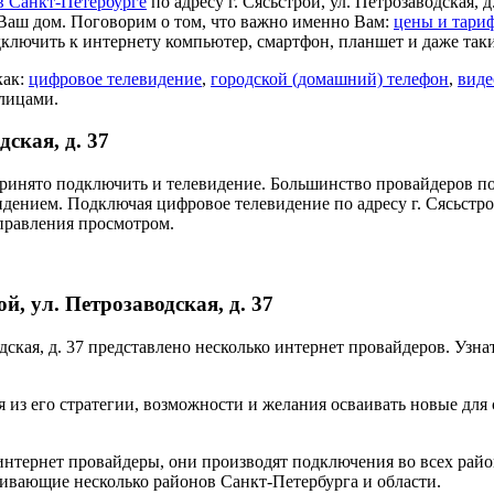
в Санкт-Петербурге
по адресу г. Сясьстрой, ул. Петрозаводская, 
Ваш дом. Поговорим о том, что важно именно Вам:
цены и тари
дключить к интернету компьютер, смартфон, планшет и даже так
как:
цифровое телевидение
,
городской (домашний) телефон
,
виде
 лицами.
дская, д. 37
ринято подключить и телевидение. Большинство провайдеров по
дением. Подключая цифровое телевидение по адресу г. Сясьстрой
правления просмотром.
й, ул. Петрозаводская, д. 37
водская, д. 37 представлено несколько интернет провайдеров. Уз
 из его стратегии, возможности и желания осваивать новые для
нтернет провайдеры, они производят подключения во всех райо
ивающие несколько районов Санкт-Петербурга и области.