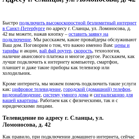
Быстро
подключить высокоскоростной безлимитный интернет
в Санкт-Петербурге
по адресу г. Сланцы, ул. Ломоносова, д.
42 вы можете, нажав кнопку –
оставить заявку на
подключение
. Мы расскажем, какие провайдеры обслуживают
Ваш дом. Поговорим о том, что важно именно Вам:
цены и
тарифы
и акции,
вай фай роутер
,
скорость
, технология,
наличие авансового платежа и многое другое. Расскажем, как
лучше подключить к интернету компьютер, смартфон,
планшет и даже такие приборы как телевизор или
холодильник.
Кроме интернета, мы можем помочь подключить такие услуги
как:
цифровое телевидение
,
городской (домашний) телефон
,
видеонаблюдение
,
систему умного дома
и
сигнализацию для
вашей квартиры
. Работаем как с физическими, так и с
юридическими лицами.
Телевидение по адресу г. Сланцы, ул.
Ломоносова, д. 42
Как правило, при подключении домашнего интернета, сейчас