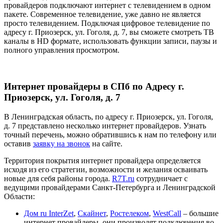
провайдеров подключают интернет с телевидением в одном
пакете. Современное телевидение, уже давно не является
просто телевидением. Подключая цифровое телевидение по
адресу г. Приозерск, ул. Гоголя, д. 7, вы сможете смотреть ТВ
каналы в HD формате, использовать функции записи, паузы и
полного управления просмотром.
Интернет провайдеры в СПб по Адресу г.
Приозерск, ул. Гоголя, д. 7
В Ленинградская область, по адресу г. Приозерск, ул. Гоголя,
д. 7 представлено несколько интернет провайдеров. Узнать
точный перечень, можно обратившись к нам по телефону или
оставив
заявку на звонок
на сайте.
Территория покрытия интернет провайдера определяется
исходя из его стратегии, возможности и желания осваивать
новые для себя районы города.
R7T.ru
сотрудничает с
ведущими провайдерами Санкт-Петербурга и Ленинградской
Области:
Дом ru InterZet
,
Скайнет
,
Ростелеком
,
WestCall
– большие
интернет провайдеры, они производят подключения во