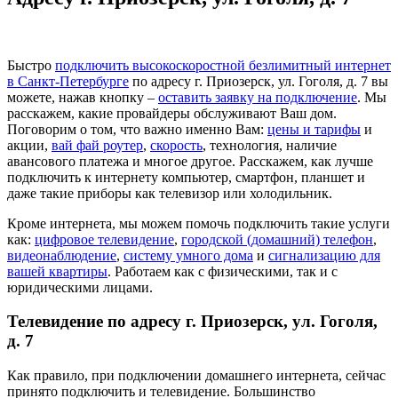
Быстро
подключить высокоскоростной безлимитный интернет
в Санкт-Петербурге
по адресу г. Приозерск, ул. Гоголя, д. 7 вы
можете, нажав кнопку –
оставить заявку на подключение
. Мы
расскажем, какие провайдеры обслуживают Ваш дом.
Поговорим о том, что важно именно Вам:
цены и тарифы
и
акции,
вай фай роутер
,
скорость
, технология, наличие
авансового платежа и многое другое. Расскажем, как лучше
подключить к интернету компьютер, смартфон, планшет и
даже такие приборы как телевизор или холодильник.
Кроме интернета, мы можем помочь подключить такие услуги
как:
цифровое телевидение
,
городской (домашний) телефон
,
видеонаблюдение
,
систему умного дома
и
сигнализацию для
вашей квартиры
. Работаем как с физическими, так и с
юридическими лицами.
Телевидение по адресу г. Приозерск, ул. Гоголя,
д. 7
Как правило, при подключении домашнего интернета, сейчас
принято подключить и телевидение. Большинство