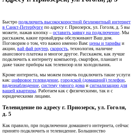
Быстро
подключить высокоскоростной безлимитный интернет
в Санкт-Петербурге
по адресу г. Приозерск, ул. Гоголя, д. 5 вы
можете, нажав кнопку –
оставить заявку на подключение
. Мы
расскажем, какие провайдеры обслуживают Ваш дом.
Поговорим о том, что важно именно Вам:
цены и тарифы
и
акции,
вай фай роутер
,
скорость
, технология, наличие
авансового платежа и многое другое. Расскажем, как лучше
подключить к интернету компьютер, смартфон, планшет и
даже такие приборы как телевизор или холодильник.
Кроме интернета, мы можем помочь подключить такие услуги
как:
цифровое телевидение
,
городской (домашний) телефон
,
видеонаблюдение
,
систему умного дома
и
сигнализацию для
вашей квартиры
. Работаем как с физическими, так и с
юридическими лицами.
Телевидение по адресу г. Приозерск, ул. Гоголя,
д. 5
Как правило, при подключении домашнего интернета, сейчас
принято подключить и телевидение. Большинство