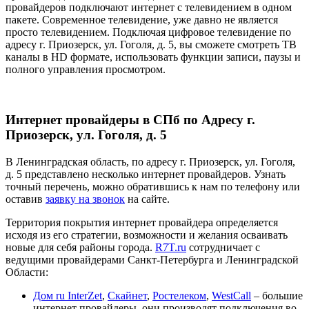
провайдеров подключают интернет с телевидением в одном
пакете. Современное телевидение, уже давно не является
просто телевидением. Подключая цифровое телевидение по
адресу г. Приозерск, ул. Гоголя, д. 5, вы сможете смотреть ТВ
каналы в HD формате, использовать функции записи, паузы и
полного управления просмотром.
Интернет провайдеры в СПб по Адресу г.
Приозерск, ул. Гоголя, д. 5
В Ленинградская область, по адресу г. Приозерск, ул. Гоголя,
д. 5 представлено несколько интернет провайдеров. Узнать
точный перечень, можно обратившись к нам по телефону или
оставив
заявку на звонок
на сайте.
Территория покрытия интернет провайдера определяется
исходя из его стратегии, возможности и желания осваивать
новые для себя районы города.
R7T.ru
сотрудничает с
ведущими провайдерами Санкт-Петербурга и Ленинградской
Области:
Дом ru InterZet
,
Скайнет
,
Ростелеком
,
WestCall
– большие
интернет провайдеры, они производят подключения во