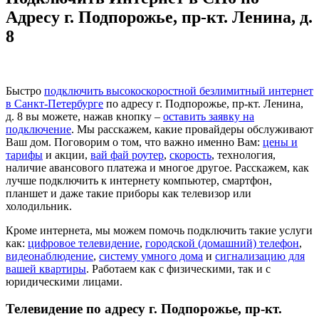
Адресу г. Подпорожье, пр-кт. Ленина, д.
8
Быстро
подключить высокоскоростной безлимитный интернет
в Санкт-Петербурге
по адресу г. Подпорожье, пр-кт. Ленина,
д. 8 вы можете, нажав кнопку –
оставить заявку на
подключение
. Мы расскажем, какие провайдеры обслуживают
Ваш дом. Поговорим о том, что важно именно Вам:
цены и
тарифы
и акции,
вай фай роутер
,
скорость
, технология,
наличие авансового платежа и многое другое. Расскажем, как
лучше подключить к интернету компьютер, смартфон,
планшет и даже такие приборы как телевизор или
холодильник.
Кроме интернета, мы можем помочь подключить такие услуги
как:
цифровое телевидение
,
городской (домашний) телефон
,
видеонаблюдение
,
систему умного дома
и
сигнализацию для
вашей квартиры
. Работаем как с физическими, так и с
юридическими лицами.
Телевидение по адресу г. Подпорожье, пр-кт.