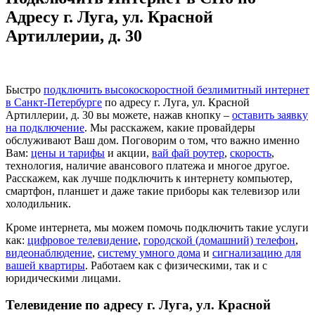
Адресу г. Луга, ул. Красной
Артиллерии, д. 30
Быстро
подключить высокоскоростной безлимитный интернет
в Санкт-Петербурге
по адресу г. Луга, ул. Красной
Артиллерии, д. 30 вы можете, нажав кнопку –
оставить заявку
на подключение
. Мы расскажем, какие провайдеры
обслуживают Ваш дом. Поговорим о том, что важно именно
Вам:
цены и тарифы
и акции,
вай фай роутер
,
скорость
,
технология, наличие авансового платежа и многое другое.
Расскажем, как лучше подключить к интернету компьютер,
смартфон, планшет и даже такие приборы как телевизор или
холодильник.
Кроме интернета, мы можем помочь подключить такие услуги
как:
цифровое телевидение
,
городской (домашний) телефон
,
видеонаблюдение
,
систему умного дома
и
сигнализацию для
вашей квартиры
. Работаем как с физическими, так и с
юридическими лицами.
Телевидение по адресу г. Луга, ул. Красной