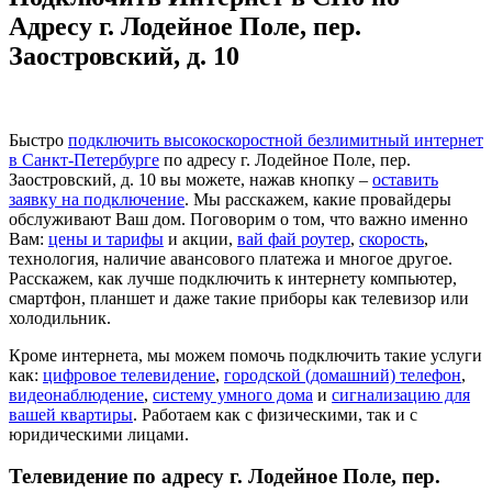
Адресу г. Лодейное Поле, пер.
Заостровский, д. 10
Быстро
подключить высокоскоростной безлимитный интернет
в Санкт-Петербурге
по адресу г. Лодейное Поле, пер.
Заостровский, д. 10 вы можете, нажав кнопку –
оставить
заявку на подключение
. Мы расскажем, какие провайдеры
обслуживают Ваш дом. Поговорим о том, что важно именно
Вам:
цены и тарифы
и акции,
вай фай роутер
,
скорость
,
технология, наличие авансового платежа и многое другое.
Расскажем, как лучше подключить к интернету компьютер,
смартфон, планшет и даже такие приборы как телевизор или
холодильник.
Кроме интернета, мы можем помочь подключить такие услуги
как:
цифровое телевидение
,
городской (домашний) телефон
,
видеонаблюдение
,
систему умного дома
и
сигнализацию для
вашей квартиры
. Работаем как с физическими, так и с
юридическими лицами.
Телевидение по адресу г. Лодейное Поле, пер.