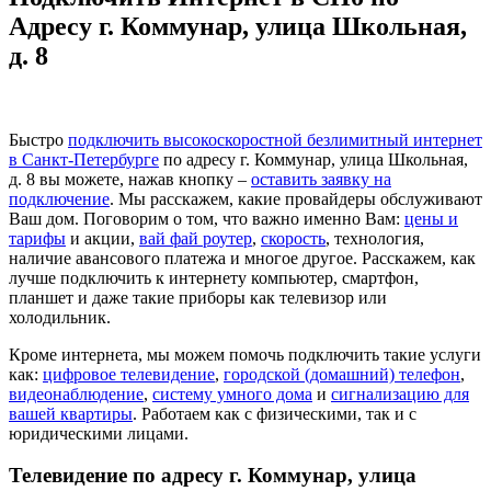
Адресу г. Коммунар, улица Школьная,
д. 8
Быстро
подключить высокоскоростной безлимитный интернет
в Санкт-Петербурге
по адресу г. Коммунар, улица Школьная,
д. 8 вы можете, нажав кнопку –
оставить заявку на
подключение
. Мы расскажем, какие провайдеры обслуживают
Ваш дом. Поговорим о том, что важно именно Вам:
цены и
тарифы
и акции,
вай фай роутер
,
скорость
, технология,
наличие авансового платежа и многое другое. Расскажем, как
лучше подключить к интернету компьютер, смартфон,
планшет и даже такие приборы как телевизор или
холодильник.
Кроме интернета, мы можем помочь подключить такие услуги
как:
цифровое телевидение
,
городской (домашний) телефон
,
видеонаблюдение
,
систему умного дома
и
сигнализацию для
вашей квартиры
. Работаем как с физическими, так и с
юридическими лицами.
Телевидение по адресу г. Коммунар, улица