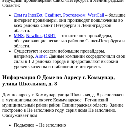
ведущими провайдерами Санкт-Петербурга и Ленинградской
Области:
Дом ru InterZet
,
Скайнет
,
Ростелеком
,
WestCall
– большие
интернет провайдеры, они производят подключения во
всех районах Санкт-Петербурга и Ленинградской
области.
MNS
,
Newlink
,
ОБИТ
– это интернет провайдеры,
обслуживающие несколько районов Санкт-Петербурга и
области.
Существуют и совсем небольшие провайдеры,
например,
Airnet
. Данные компании сосредоточили свои
силы в 1-2 районах города и предоставляют высокий
уровень качества и стабильности интернета.
Информация О Доме по Адресу г. Коммунар,
улица Школьная, д. 8
Дом по адресу г. Коммунар, улица Школьная, д. 8 расположен
в муниципальном округе Коммунарское, Гатчинский
муниципальный район район Ленинградская область. Здание
построено в Не заполнено году, серия дома Не заполнено.
Обслуживает дом
Подъездов – Не заполнено