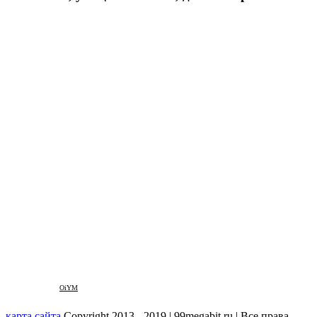
OiYM
карта сайта
Copyright 2013 - 2019 | 99megabit.ru | Все права