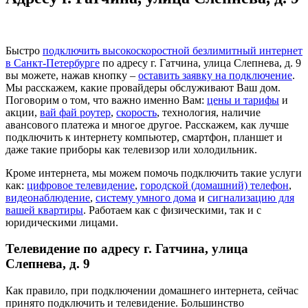
Быстро
подключить высокоскоростной безлимитный интернет
в Санкт-Петербурге
по адресу г. Гатчина, улица Слепнева, д. 9
вы можете, нажав кнопку –
оставить заявку на подключение
.
Мы расскажем, какие провайдеры обслуживают Ваш дом.
Поговорим о том, что важно именно Вам:
цены и тарифы
и
акции,
вай фай роутер
,
скорость
, технология, наличие
авансового платежа и многое другое. Расскажем, как лучше
подключить к интернету компьютер, смартфон, планшет и
даже такие приборы как телевизор или холодильник.
Кроме интернета, мы можем помочь подключить такие услуги
как:
цифровое телевидение
,
городской (домашний) телефон
,
видеонаблюдение
,
систему умного дома
и
сигнализацию для
вашей квартиры
. Работаем как с физическими, так и с
юридическими лицами.
Телевидение по адресу г. Гатчина, улица
Слепнева, д. 9
Как правило, при подключении домашнего интернета, сейчас
принято подключить и телевидение. Большинство