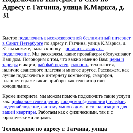
Адресу г. Гатчина, улица К.Маркса, д.
31
Быстро
подключить высокоскоростной безлимитный интернет
в Санкт-Петербурге
по адресу г. Гатчина, улица К.Маркса, д.
31 вы можете, нажав кнопку –
оставить заявку на
подключение
. Мы расскажем, какие провайдеры обслуживают
Ваш дом. Поговорим о том, что важно именно Вам:
цены и
тарифы
и акции,
вай фай роутер
,
скорость
, технология,
наличие авансового платежа и многое другое. Расскажем, как
лучше подключить к интернету компьютер, смартфон,
планшет и даже такие приборы как телевизор или
холодильник.
Кроме интернета, мы можем помочь подключить такие услуги
как:
цифровое телевидение
,
городской (домашний) телефон
,
видеонаблюдение
,
систему умного дома
и
сигнализацию для
вашей квартиры
. Работаем как с физическими, так и с
юридическими лицами.
Телевидение по адресу г. Гатчина, улица