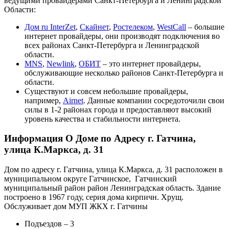
ведущими провайдерами Санкт-Петербурга и Ленинградской
Области:
Дом ru InterZet
,
Скайнет
,
Ростелеком
,
WestCall
– большие
интернет провайдеры, они производят подключения во
всех районах Санкт-Петербурга и Ленинградской
области.
MNS
,
Newlink
,
ОБИТ
– это интернет провайдеры,
обслуживающие несколько районов Санкт-Петербурга и
области.
Существуют и совсем небольшие провайдеры,
например,
Airnet
. Данные компании сосредоточили свои
силы в 1-2 районах города и предоставляют высокий
уровень качества и стабильности интернета.
Информация О Доме по Адресу г. Гатчина,
улица К.Маркса, д. 31
Дом по адресу г. Гатчина, улица К.Маркса, д. 31 расположен в
муниципальном округе Гатчинское, Гатчинский
муниципальный район район Ленинградская область. Здание
построено в 1967 году, серия дома кирпичн. Хрущ.
Обслуживает дом МУП ЖКХ г. Гатчины
Подъездов – 3