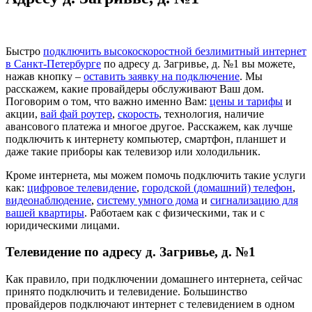
Быстро
подключить высокоскоростной безлимитный интернет
в Санкт-Петербурге
по адресу д. Загривье, д. №1 вы можете,
нажав кнопку –
оставить заявку на подключение
. Мы
расскажем, какие провайдеры обслуживают Ваш дом.
Поговорим о том, что важно именно Вам:
цены и тарифы
и
акции,
вай фай роутер
,
скорость
, технология, наличие
авансового платежа и многое другое. Расскажем, как лучше
подключить к интернету компьютер, смартфон, планшет и
даже такие приборы как телевизор или холодильник.
Кроме интернета, мы можем помочь подключить такие услуги
как:
цифровое телевидение
,
городской (домашний) телефон
,
видеонаблюдение
,
систему умного дома
и
сигнализацию для
вашей квартиры
. Работаем как с физическими, так и с
юридическими лицами.
Телевидение по адресу д. Загривье, д. №1
Как правило, при подключении домашнего интернета, сейчас
принято подключить и телевидение. Большинство
провайдеров подключают интернет с телевидением в одном