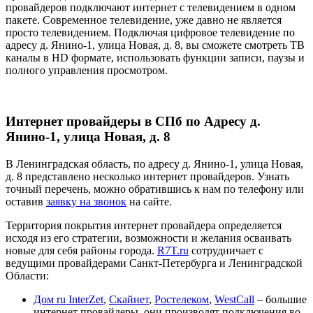
провайдеров подключают интернет с телевидением в одном
пакете. Современное телевидение, уже давно не является
просто телевидением. Подключая цифровое телевидение по
адресу д. Янино-1, улица Новая, д. 8, вы сможете смотреть ТВ
каналы в HD формате, использовать функции записи, паузы и
полного управления просмотром.
Интернет провайдеры в СПб по Адресу д.
Янино-1, улица Новая, д. 8
В Ленинградская область, по адресу д. Янино-1, улица Новая,
д. 8 представлено несколько интернет провайдеров. Узнать
точный перечень, можно обратившись к нам по телефону или
оставив
заявку на звонок
на сайте.
Территория покрытия интернет провайдера определяется
исходя из его стратегии, возможности и желания осваивать
новые для себя районы города.
R7T.ru
сотрудничает с
ведущими провайдерами Санкт-Петербурга и Ленинградской
Области:
Дом ru InterZet
,
Скайнет
,
Ростелеком
,
WestCall
– большие
интернет провайдеры, они производят подключения во