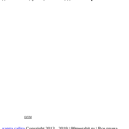
OiYM
карта сайта
Copyright 2013 - 2019 | 99megabit.ru | Все права