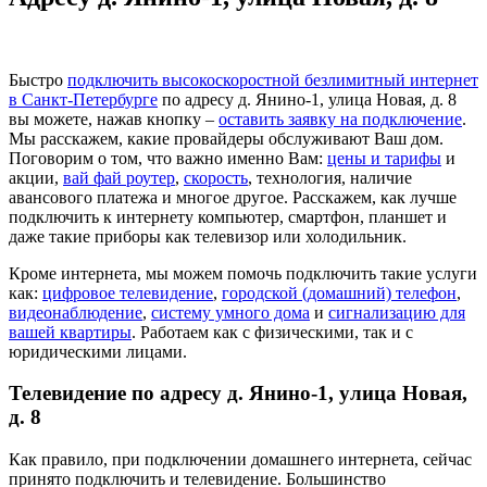
Быстро
подключить высокоскоростной безлимитный интернет
в Санкт-Петербурге
по адресу д. Янино-1, улица Новая, д. 8
вы можете, нажав кнопку –
оставить заявку на подключение
.
Мы расскажем, какие провайдеры обслуживают Ваш дом.
Поговорим о том, что важно именно Вам:
цены и тарифы
и
акции,
вай фай роутер
,
скорость
, технология, наличие
авансового платежа и многое другое. Расскажем, как лучше
подключить к интернету компьютер, смартфон, планшет и
даже такие приборы как телевизор или холодильник.
Кроме интернета, мы можем помочь подключить такие услуги
как:
цифровое телевидение
,
городской (домашний) телефон
,
видеонаблюдение
,
систему умного дома
и
сигнализацию для
вашей квартиры
. Работаем как с физическими, так и с
юридическими лицами.
Телевидение по адресу д. Янино-1, улица Новая,
д. 8
Как правило, при подключении домашнего интернета, сейчас
принято подключить и телевидение. Большинство