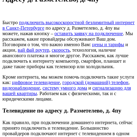
Быстро
подключить высокоскоростной безлимитный интернет
в Санкт-Петербурге
по адресу д. Разметелево, д. 4пу вы
можете, нажав кнопку –
оставить заявку на подключение
. Мы
расскажем, какие провайдеры обслуживают Ваш дом.
Поговорим о том, что важно именно Вам:
цены и тарифы
и
акции,
вай фай роутер
,
скорость
, технология, наличие
авансового платежа и многое другое. Расскажем, как лучше
подключить к интернету компьютер, смартфон, планшет и
даже такие приборы как телевизор или холодильник.
Кроме интернета, мы можем помочь подключить такие услуги
как:
цифровое телевидение
,
городской (домашний) телефон
,
видеонаблюдение
,
систему умного дома
и
сигнализацию для
вашей квартиры
. Работаем как с физическими, так и с
юридическими лицами.
Телевидение по адресу д. Разметелево, д. 4пу
Как правило, при подключении домашнего интернета, сейчас
принято подключить и телевидение. Большинство
провайдеров подключают интернет с телевидением в одном