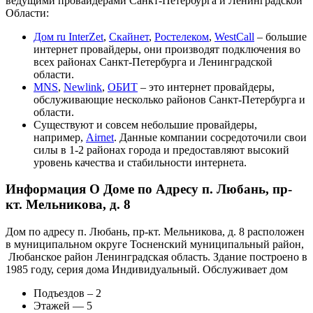
ведущими провайдерами Санкт-Петербурга и Ленинградской
Области:
Дом ru InterZet
,
Скайнет
,
Ростелеком
,
WestCall
– большие
интернет провайдеры, они производят подключения во
всех районах Санкт-Петербурга и Ленинградской
области.
MNS
,
Newlink
,
ОБИТ
– это интернет провайдеры,
обслуживающие несколько районов Санкт-Петербурга и
области.
Существуют и совсем небольшие провайдеры,
например,
Airnet
. Данные компании сосредоточили свои
силы в 1-2 районах города и предоставляют высокий
уровень качества и стабильности интернета.
Информация О Доме по Адресу п. Любань, пр-
кт. Мельникова, д. 8
Дом по адресу п. Любань, пр-кт. Мельникова, д. 8 расположен
в муниципальном округе Тосненский муниципальный район,
Любанское район Ленинградская область. Здание построено в
1985 году, серия дома Индивидуальный. Обслуживает дом
Подъездов – 2
Этажей — 5