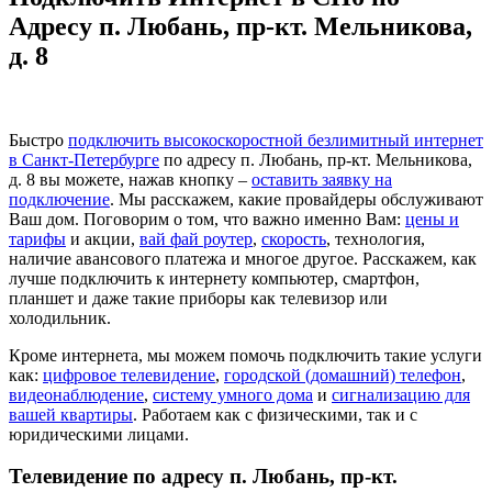
Адресу п. Любань, пр-кт. Мельникова,
д. 8
Быстро
подключить высокоскоростной безлимитный интернет
в Санкт-Петербурге
по адресу п. Любань, пр-кт. Мельникова,
д. 8 вы можете, нажав кнопку –
оставить заявку на
подключение
. Мы расскажем, какие провайдеры обслуживают
Ваш дом. Поговорим о том, что важно именно Вам:
цены и
тарифы
и акции,
вай фай роутер
,
скорость
, технология,
наличие авансового платежа и многое другое. Расскажем, как
лучше подключить к интернету компьютер, смартфон,
планшет и даже такие приборы как телевизор или
холодильник.
Кроме интернета, мы можем помочь подключить такие услуги
как:
цифровое телевидение
,
городской (домашний) телефон
,
видеонаблюдение
,
систему умного дома
и
сигнализацию для
вашей квартиры
. Работаем как с физическими, так и с
юридическими лицами.
Телевидение по адресу п. Любань, пр-кт.